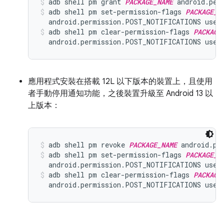
adb shell pm grant 
PACKAGE_NAME
 android.per
adb shell pm set-permission-flags 
PACKAGE_N
  android.permission.POST_NOTIFICATIONS user
adb shell pm clear-permission-flags 
PACKAGE
  android.permission.POST_NOTIFICATIONS user
應用程式安裝在搭載 12L 以下版本的裝置上，且使用
者手動停用通知功能，之後裝置升級至 Android 13 以
上版本：
adb shell pm revoke 
PACKAGE_NAME
 android.pe
adb shell pm set-permission-flags 
PACKAGE_N
  android.permission.POST_NOTIFICATIONS user
adb shell pm clear-permission-flags 
PACKAGE
  android.permission.POST_NOTIFICATIONS user