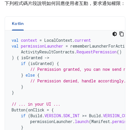
下列程式碼片段說明如何回應使用者互動，要求通知權限：
Kotlin
val
context
=
LocalContext
.
current
val
permissionLauncher
=
rememberLauncherForActivi
ActivityResultContracts
.
RequestPermission
()
)
{
isGranted
-
if
(
isGranted
)
{
// Permission granted, you can now send no
}
else
{
// Permission denied, handle accordingly.
}
}
// ... in your UI ...
Button
(
onClick
=
{
if
(
Build
.
VERSION
.
SDK_INT
>
=
Build
.
VERSION_COD
permissionLauncher
.
launch
(
Manifest
.
permiss
}