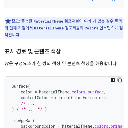
참고:
중첩된
컴포저블이 여러 개 있는 경우 트리
MaterialTheme
의 현재 지점에서
컴포저블의
인스턴스가 검
MaterialTheme
Colors
색됩니다.
표시 경로 및 콘텐츠 색상
많은 구성요소가 한 쌍의 색상 및 콘텐츠 색상을 허용합니다.
Surface
(
color
=
MaterialTheme
.
colors
.
surface
,
contentColor
=
contentColorFor
(
color
),
// ...
)
{
/* ... */
}
TopAppBar
(
backgroundColor
=
MaterialTheme
.
colors
.
primary