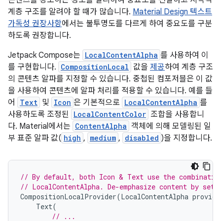
콘텐츠를 강조하는 정도를 달리하여 중요도를 전달하고 시각적
계층 구조를 알려야 할 때가 많습니다.
Material Design 텍스트
가독성 권장사항
에서는 불투명도를 다르게 하여 중요도를 구분
하도록 권장합니다.
Jetpack Compose는
LocalContentAlpha
를 사용하여 이
를 구현합니다.
CompositionLocal
값을
제공
하여 계층 구조
의 콘텐츠 알파를 지정할 수 있습니다. 중첩된 컴포저블은 이 값
을 사용하여 콘텐츠에 알파 처리를 적용할 수 있습니다. 예를 들
어
Text
및
Icon
은 기본적으로
LocalContentAlpha
를
사용하도록 조정된
LocalContentColor
조합을 사용합니
다. Material에서는
ContentAlpha
객체에 의해 모델링된 일
부 표준 알파 값(
high
,
medium
,
disabled
)을 지정합니다.
// By default, both Icon & Text use the combinatio
// LocalContentAlpha. De-emphasize content by sett
CompositionLocalProvider
(
LocalContentAlpha
provide
Text
(
// ...