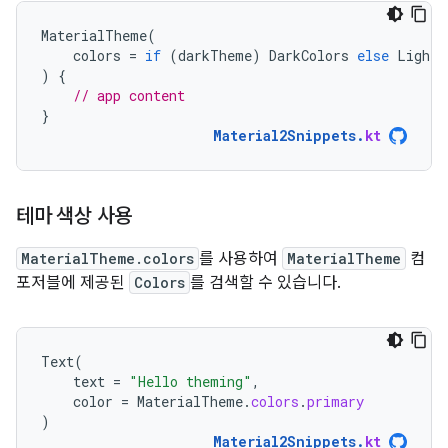
MaterialTheme
(
colors
=
if
(
darkTheme
)
DarkColors
else
LightC
)
{
// app content
}
Material2Snippets
.
kt
테마 색상 사용
MaterialTheme.colors
를 사용하여
MaterialTheme
컴
포저블에 제공된
Colors
를 검색할 수 있습니다.
Text
(
text
=
"Hello theming"
,
color
=
MaterialTheme
.
colors
.
primary
)
Material2Snippets
.
kt