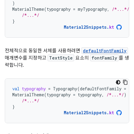
)
MaterialTheme
(
typography
=
myTypography
,
/*...*/
)
/*...*/
}
Material2Snippets
.
kt
전체적으로 동일한 서체를 사용하려면
defaultFontFamily
매개변수를 지정하고
TextStyle
요소의
fontFamily
를 생
략합니다.
val
typography
=
Typography
(
defaultFontFamily
=
ra
MaterialTheme
(
typography
=
typography
,
/*...*/
)
{
/*...*/
}
Material2Snippets
.
kt