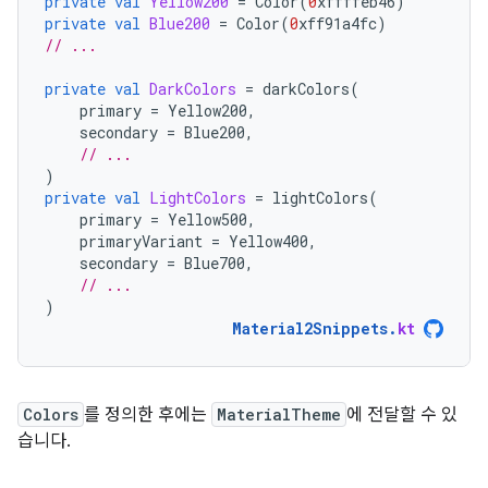
private
val
Yellow200
=
Color
(
0
xffffeb46
)
private
val
Blue200
=
Color
(
0
xff91a4fc
)
// ...
private
val
DarkColors
=
darkColors
(
primary
=
Yellow200
,
secondary
=
Blue200
,
// ...
)
private
val
LightColors
=
lightColors
(
primary
=
Yellow500
,
primaryVariant
=
Yellow400
,
secondary
=
Blue700
,
// ...
)
Material2Snippets
.
kt
Colors
를 정의한 후에는
MaterialTheme
에 전달할 수 있
습니다.