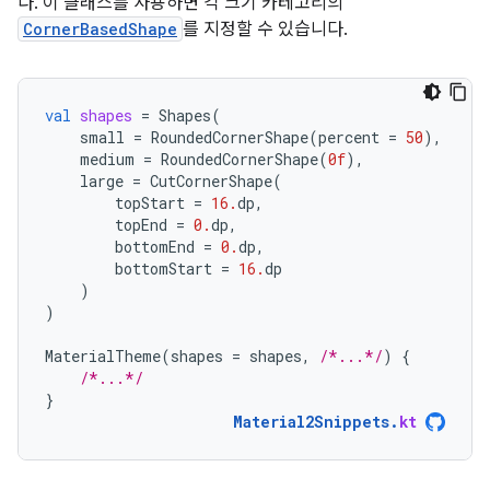
다. 이 클래스를 사용하면 각 크기 카테고리의
CornerBasedShape
를 지정할 수 있습니다.
val
shapes
=
Shapes
(
small
=
RoundedCornerShape
(
percent
=
50
),
medium
=
RoundedCornerShape
(
0f
),
large
=
CutCornerShape
(
topStart
=
16.
dp
,
topEnd
=
0.
dp
,
bottomEnd
=
0.
dp
,
bottomStart
=
16.
dp
)
)
MaterialTheme
(
shapes
=
shapes
,
/*...*/
)
{
/*...*/
}
Material2Snippets
.
kt