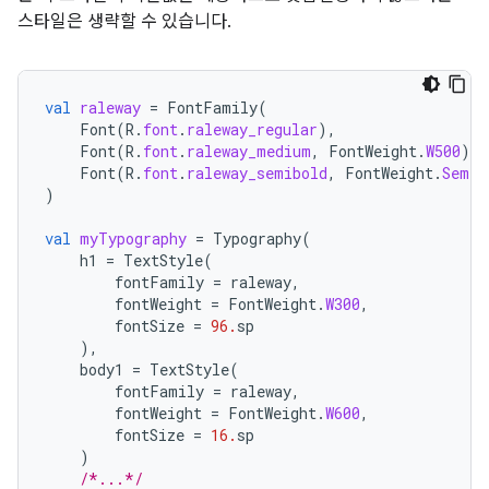
스타일은 생략할 수 있습니다.
val
raleway
=
FontFamily
(
Font
(
R
.
font
.
raleway_regular
),
Font
(
R
.
font
.
raleway_medium
,
FontWeight
.
W500
),
Font
(
R
.
font
.
raleway_semibold
,
FontWeight
.
SemiB
)
val
myTypography
=
Typography
(
h1
=
TextStyle
(
fontFamily
=
raleway
,
fontWeight
=
FontWeight
.
W300
,
fontSize
=
96.
sp
),
body1
=
TextStyle
(
fontFamily
=
raleway
,
fontWeight
=
FontWeight
.
W600
,
fontSize
=
16.
sp
)
/*...*/