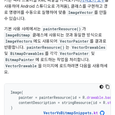
기존 벡터 드로어블 XML 파일을 가져오거나(
가져오기 도구
를
사용하여 Android 스튜디오로 가져옴), 클래스를 구현하고 경
로 명령어를 수동으로 실행하여 맞춤
ImageVector
를 만들
수 있습니다.
기본 사용 사례에서는
painterResource()
가
ImageBitmap
클래스에 사용되는 것과 동일한 방식으로
ImageVectors
에도 사용되어
VectorPainter
를 결과로
반환합니다.
painterResource()
는
VectorDrawables
및
BitmapDrawables
를 각각
VectorPainter
및
BitmapPainter
에 로드하는 작업을 처리합니다.
VectorDrawable
을 이미지에 로드하려면 다음을 사용하세
요.
Image
(
painter
=
painterResource
(
id
=
R
.
drawable
.
base
contentDescription
=
stringResource
(
id
=
R
.
str
)
VectorVsBitmapSnippets
.
kt