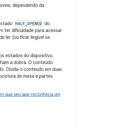
síveis, dependendo da
 estado
HALF_OPENED
do
 ter dificuldade para acessar
 ler (ou ficar ilegível se
os estados do dispositivo.
nham a dobra. O conteúdo
ado. Divida o conteúdo em duas
a postura de mesa e partes
om que seu app reconheça um