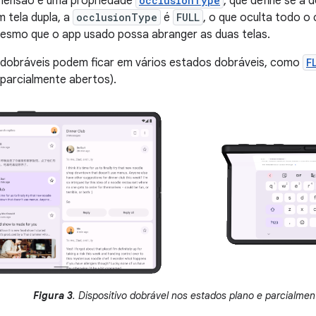
mensão e uma propriedade
occlusionType
, que define se a 
m tela dupla, a
occlusionType
é
FULL
, o que oculta todo o
mesmo que o app usado possa abranger as duas telas.
s dobráveis podem ficar em vários estados dobráveis, como
F
parcialmente abertos).
Figura 3
. Dispositivo dobrável nos estados plano e parcialmen