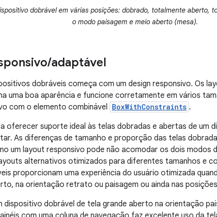
Dispositivo dobrável em várias posições: dobrado, totalmente aberto, 
o modo paisagem e meio aberto (mesa).
sponsivo
/
adaptável
spositivos dobráveis começa com um design responsivo. Os la
ha uma boa aparência e funcione corretamente em vários tam
ivo com o elemento combinável
BoxWithConstraints
.
a oferecer suporte ideal às telas dobradas e abertas de um di
ptar. As diferenças de tamanho e proporção das telas dobrad
mo um layout responsivo pode não acomodar os dois modos d
layouts alternativos otimizados para diferentes tamanhos e co
eis proporcionam uma experiência do usuário otimizada quand
to, na orientação retrato ou paisagem ou ainda nas posições 
 dispositivo dobrável de tela grande aberto na orientação p
painéis com uma coluna de navegação faz excelente uso da tel