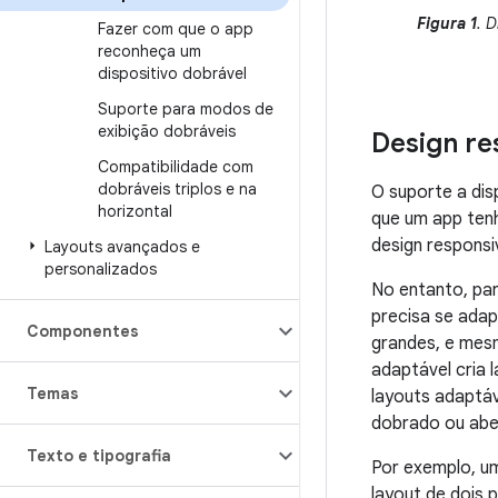
Figura 1
. 
Fazer com que o app
reconheça um
dispositivo dobrável
Suporte para modos de
exibição dobráveis
Design re
Compatibilidade com
dobráveis triplos e na
O suporte a di
horizontal
que um app ten
design respons
Layouts avançados e
personalizados
No entanto, par
precisa se ada
Componentes
grandes, e mes
adaptável cria 
Temas
layouts adaptáv
dobrado ou aber
Texto e tipografia
Por exemplo, um
layout de dois 