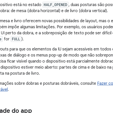
ositivo está no estado
HALF_OPENED
, duas posturas são pos
obra: de mesa (dobra horizontal) e de livro (dobra vertical).
mesa e livro oferecem novas possibilidades de layout, mas o
bém impõe algumas limitações. Por exemplo, os usuários podem
UI perto da dobra, e a sobreposição de texto pode ser difícil de
e
for
FULL
).
youts para que os elementos da IU sejam acessíveis em todos 
aixas de diálogo e os menus pop-up de modo que não sobrepo
isa ficar visível quando o dispositivo está parcialmente dobr
dispositivo estiver meio aberto: partes de cima e de baixo n
ta na postura de livro.
rmações sobre dobras e posturas dobráveis, consulte
Fazer c
rável
.
dade do app