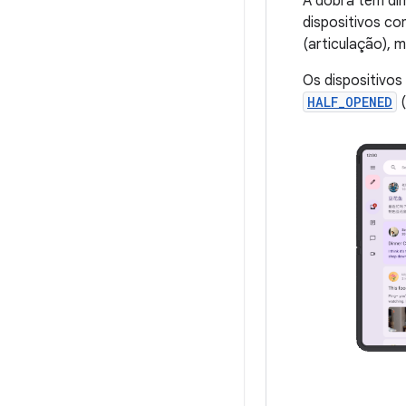
A dobra tem di
dispositivos co
(articulação), 
Os dispositivo
HALF_OPENED
(