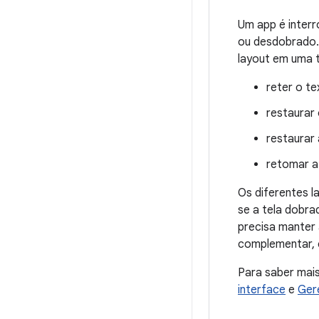
Um app é interr
ou desdobrado. 
layout em uma t
reter o t
restaurar
restaurar
retomar a
Os diferentes l
se a tela dobra
precisa manter
complementar, 
Para saber mai
interface
e
Ger