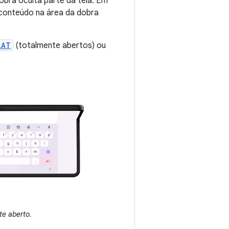
dobra oculta parte da tela. Em
 conteúdo na área da dobra
LAT
(totalmente abertos) ou
te aberto.