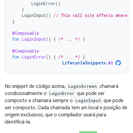
LoginError
()
}
LoginInput
()
// This call site affects where L
}
@Composable
fun
LoginInput
()
{
/* ... */
}
@Composable
fun
LoginError
()
{
/* ... */
}
LifecycleSnippets
.
kt
No snippet de código acima,
LoginScreen
chamará
condicionalmente o
LoginError
que pode ser
composto e chamará sempre o
LoginInput
que pode
ser composto. Cada chamada tem um local e posição de
origem exclusivos, que o compilador usará para
identificá-la.