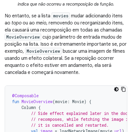
indica que não ocorreu a recomposição da função.
No entanto, se a lista
movies
mudar adicionando itens
ao
topo
ou ao
meio
, removendo ou reorganizando itens,
ela causará uma recomposição em todas as chamadas
MovieOverview
cujo parâmetro de entrada mudou de
posição na lista. Isso é extremamente importante se, por
exemplo,
MovieOverview
buscar uma imagem de filmes
usando um efeito colateral. Se a reposição ocorrer
enquanto o efeito estiver em andamento, ela será
cancelada e começará novamente.
@Composable
fun
MovieOverview
(
movie
:
Movie
)
{
Column
{
// Side effect explained later in the docs
// recomposes, while fetching the image is
// it is cancelled and restarted.
val
image
=
loadNetworkImage
(
movie
.
url
)