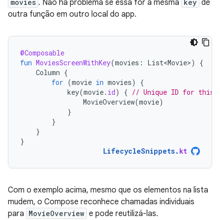
movies
. Não há problema se essa for a mesma
key
de
outra função em outro local do app.
@Composable
fun
MoviesScreenWithKey
(
movies
:
List<Movie>
)
{
Column
{
for
(
movie
in
movies
)
{
key
(
movie
.
id
)
{
// Unique ID for this 
MovieOverview
(
movie
)
}
}
}
}
LifecycleSnippets
.
kt
Com o exemplo acima, mesmo que os elementos na lista
mudem, o Compose reconhece chamadas individuais
para
MovieOverview
e pode reutilizá-las.