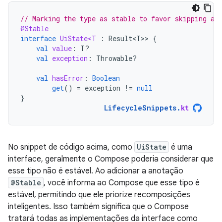
// Marking the type as stable to favor skipping an
@Stable
interface
UiState<T
:
Result<T>
>
{
val
value
:
T?
val
exception
:
Throwable?
val
hasError
:
Boolean
get
()
=
exception
!=
null
}
LifecycleSnippets
.
kt
No snippet de código acima, como
UiState
é uma
interface, geralmente o Compose poderia considerar que
esse tipo não é estável. Ao adicionar a anotação
@Stable
, você informa ao Compose que esse tipo é
estável, permitindo que ele priorize recomposições
inteligentes. Isso também significa que o Compose
tratará todas as implementações da interface como