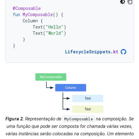
@Composable
fun
MyComposable
()
{
Column
{
Text
(
"Hello"
)
Text
(
"World"
)
}
}
LifecycleSnippets
.
kt
Figura 2
. Representação de
na composição. Se
MyComposable
uma função que pode ser composta for chamada várias vezes,
várias instâncias serão colocadas na composição. Um elemento