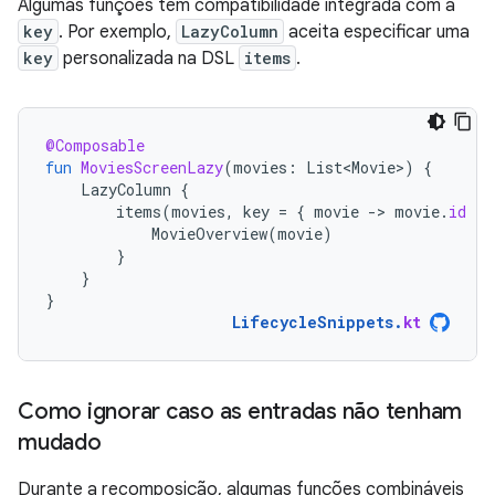
Algumas funções têm compatibilidade integrada com a
key
. Por exemplo,
LazyColumn
aceita especificar uma
key
personalizada na DSL
items
.
@Composable
fun
MoviesScreenLazy
(
movies
:
List<Movie>
)
{
LazyColumn
{
items
(
movies
,
key
=
{
movie
-
>
movie
.
id
})
MovieOverview
(
movie
)
}
}
}
LifecycleSnippets
.
kt
Como ignorar caso as entradas não tenham
mudado
Durante a recomposição, algumas funções combináveis