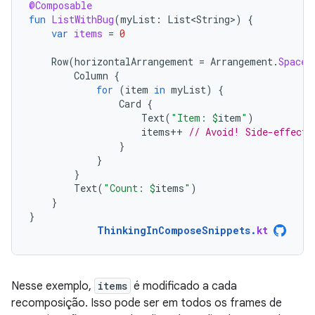
@Composable
fun
ListWithBug
(
myList
:
List<String>
)
{
var
items
=
0
Row
(
horizontalArrangement
=
Arrangement
.
SpaceB
Column
{
for
(
item
in
myList
)
{
Card
{
Text
(
"Item: 
$
item
"
)
items
++
// Avoid! Side-effect 
}
}
}
Text
(
"Count: 
$
items
"
)
}
}
ThinkingInComposeSnippets
.
kt
Nesse exemplo,
items
é modificado a cada
recomposição. Isso pode ser em todos os frames de