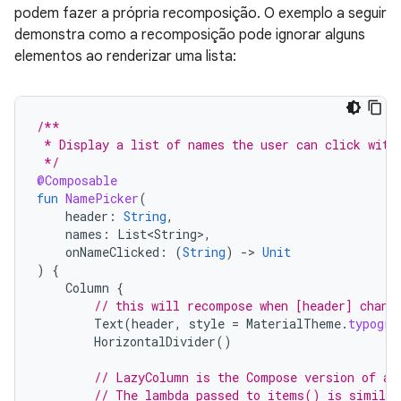
podem fazer a própria recomposição. O exemplo a seguir
demonstra como a recomposição pode ignorar alguns
elementos ao renderizar uma lista:
/**
 * Display a list of names the user can click with
 */
@Composable
fun
NamePicker
(
header
:
String
,
names
:
List<String>
,
onNameClicked
:
(
String
)
-
>
Unit
)
{
Column
{
// this will recompose when [header] chang
Text
(
header
,
style
=
MaterialTheme
.
typogra
HorizontalDivider
()
// LazyColumn is the Compose version of a 
// The lambda passed to items() is similar