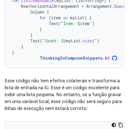
fun
ListComposable
(
myList
:
List<String>
)
{
Row
(
horizontalArrangement
=
Arrangement
.
SpaceB
Column
{
for
(
item
in
myList
)
{
Text
(
"Item: 
$
item
"
)
}
}
Text
(
"Count: 
${
myList
.
size
}
"
)
}
}
ThinkingInComposeSnippets
.
kt
Esse código não tem efeitos colaterais e transforma a
lista de entrada na IU. Esse é um código excelente para
exibir uma lista pequena. No entanto, se a função gravar
em uma variável local, esse código não será seguro para
linhas de execução nem estará correto: