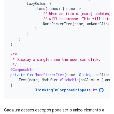
LazyColumn
{
items
(
names
)
{
name
-
// When an item's [name] updates, 
// will recompose. This will not r
NamePickerItem
(
name
,
onNameClicked
}
}
}
}
/**
 * Display a single name the user can click.
 */
@Composable
private
fun
NamePickerItem
(
name
:
String
,
onClicked
Text
(
name
,
Modifier
.
clickable
(
onClick
=
{
onCl
}
ThinkingInComposeSnippets
.
kt
Cada um desses escopos pode ser o único elemento a