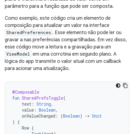
parâmetro para a função que pode ser composta.
Como exemplo, este código cria um elemento de
composição para atualizar um valor na interface
SharedPreferences
. Esse elemento não pode ler ou
gravar a nas preferências compartilhadas. Em vez disso,
esse código move a leitura e a gravação para um
ViewModel
em uma corrotina em segundo plano. A
lógica do app transmite o valor atual com um callback
para acionar uma atualização.
@Composable
fun
SharedPrefsToggle
(
text
:
String
,
value
:
Boolean
,
onValueChanged
:
(
Boolean
)
-
>
Unit
)
{
Row
{
Text
(
text
)