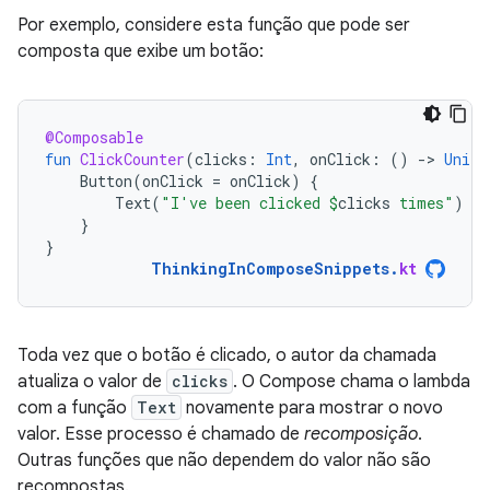
Por exemplo, considere esta função que pode ser
composta que exibe um botão:
@Composable
fun
ClickCounter
(
clicks
:
Int
,
onClick
:
()
-
>
Unit
)
Button
(
onClick
=
onClick
)
{
Text
(
"I've been clicked 
$
clicks
 times"
)
}
}
ThinkingInComposeSnippets
.
kt
Toda vez que o botão é clicado, o autor da chamada
atualiza o valor de
clicks
. O Compose chama o lambda
com a função
Text
novamente para mostrar o novo
valor. Esse processo é chamado de
recomposição
.
Outras funções que não dependem do valor não são
recompostas.