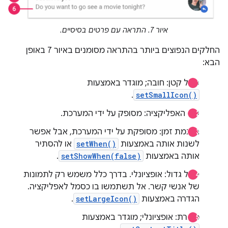
איור 7. התראה עם פרטים בסיסיים.
החלקים הנפוצים ביותר בהתראה מסומנים באיור 7 באופן
הבא:
סמל קטן: חובה; מוגדר באמצעות
.
setSmallIcon()
שם האפליקציה: מסופק על ידי המערכת.
חותמת זמן: מסופקת על ידי המערכת, אבל אפשר
לשנות אותה באמצעות
setWhen()
או להסתיר
אותה באמצעות
setShowWhen(false)
.
סמל גדול: אופציונלי. בדרך כלל משמש רק לתמונות
של אנשי קשר. אל תשתמשו בו כסמל לאפליקציה.
הגדרה באמצעות
setLargeIcon()
.
כותרת: אופציונלי; מוגדר באמצעות