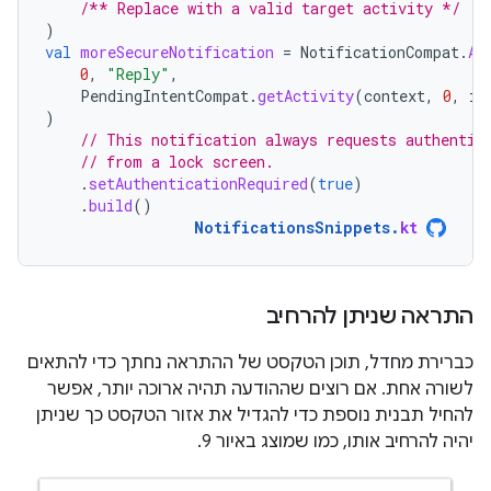
/** Replace with a valid target activity */
)
val
moreSecureNotification
=
NotificationCompat
.
Ac
0
,
"Reply"
,
PendingIntentCompat
.
getActivity
(
context
,
0
,
in
)
// This notification always requests authentic
// from a lock screen.
.
setAuthenticationRequired
(
true
)
.
build
()
NotificationsSnippets
.
kt
התראה שניתן להרחיב
כברירת מחדל, תוכן הטקסט של ההתראה נחתך כדי להתאים
לשורה אחת. אם רוצים שההודעה תהיה ארוכה יותר, אפשר
להחיל תבנית נוספת כדי להגדיל את אזור הטקסט כך שניתן
יהיה להרחיב אותו, כמו שמוצג באיור 9.