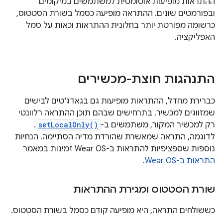
ההתראות מופיעות אוטומטית למשתמשים במיקומים
ובפורמטים שונים. ההתראה מופיעה כסמל בשורת הסטטוס,
כרשומה מפורטת יותר בחלונית ההתראות וכאות על סמל
האפליקציה.
התנהגות חוצת-מכשירים
כברירת מחדל, ההתראות מופיעות גם בגאדג'טים לבישים
שמזווגים למכשיר. בתרחישים שבהם תוכן ההתראה רלוונטי
רק למכשיר המקור, משתמשים ב-
setLocalOnly()
.
לדוגמה, התראה שמאשרת שהורדת מדיה הסתיימה. הנחיות
נוספות שספציפיות להתראות ב-Wear OS זמינות במאמר
התראות ב-Wear OS
.
שורת הסטטוס ומגירת ההתראות
כששולחים התראה, היא מופיעה קודם כסמל בשורת הסטטוס.