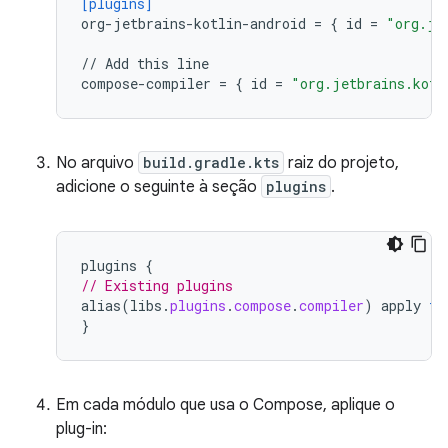
[plugins]
org-jetbrains-kotlin-android
=
{
id
=
"org.je
//
Add
this
line
compose-compiler
=
{
id
=
"org.jetbrains.kotl
No arquivo
build.gradle.kts
raiz do projeto,
adicione o seguinte à seção
plugins
.
plugins
{
// Existing plugins
alias
(
libs
.
plugins
.
compose
.
compiler
)
apply
fa
}
Em cada módulo que usa o Compose, aplique o
plug-in: