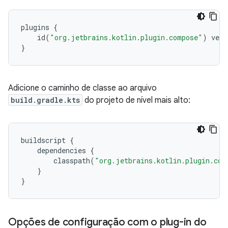
plugins
{
id
(
"org.jetbrains.kotlin.plugin.compose"
)
vers
}
Adicione o caminho de classe ao arquivo
build.gradle.kts
do projeto de nível mais alto:
buildscript
{
dependencies
{
classpath
(
"org.jetbrains.kotlin.plugin.com
}
}
Opções de configuração com o plug-in do