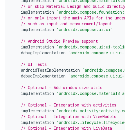
implementation
'androidx.compose.material3:mat
// or skip Material Design and build directly 
implementation
'androidx.compose.foundation:fo
// or only import the main APIs for the underl
// such as input and measurement/layout
implementation
'androidx.compose.ui:ui'
// Android Studio Preview support
implementation
'androidx.compose.ui:ui-tooling
debugImplementation
'androidx.compose.ui:ui-to
// UI Tests
androidTestImplementation
'androidx.compose.ui
debugImplementation
'androidx.compose.ui:ui-te
// Optional - Add window size utils
implementation
'androidx.compose.material3.ada
// Optional - Integration with activities
implementation
'androidx.activity:activity-com
// Optional - Integration with ViewModels
implementation
'androidx.lifecycle:lifecycle-v
// Optional - Integration with LiveData