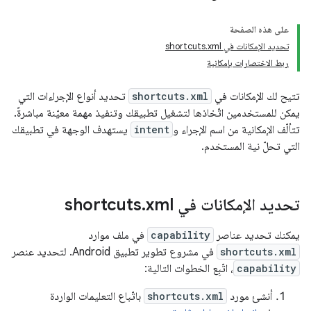
على هذه الصفحة
تحديد الإمكانات في shortcuts.xml
ربط الاختصارات بإمكانية
تتيح لك الإمكانات في
shortcuts.xml
تحديد أنواع الإجراءات التي
يمكن للمستخدمين اتّخاذها لتشغيل تطبيقك وتنفيذ مهمة معيّنة مباشرةً.
تتألّف الإمكانية من اسم الإجراء و
intent
يستهدف الوجهة في تطبيقك
التي تحلّ نية المستخدم.
تحديد الإمكانات في shortcuts
xml
.
يمكنك تحديد عناصر
capability
في ملف موارد
shortcuts.xml
في مشروع تطوير تطبيق Android. لتحديد عنصر
capability
، اتّبِع الخطوات التالية:
أنشئ مورد
shortcuts.xml
باتّباع التعليمات الواردة