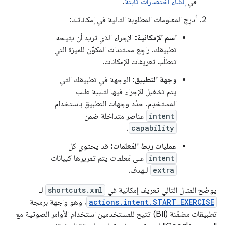
في
إنشاء اختصارات ثابتة
.
أدرِج المعلومات المطلوبة التالية في إمكاناتك:
اسم الإمكانية:
الإجراء الذي تريد أن يتيحه
تطبيقك. راجِع مستندات المكوّن للميزة التي
تتطلّب تعريفات الإمكانات.
وجهة التطبيق:
الوجهة في تطبيقك التي
يتم تشغيل الإجراء فيها لتلبية طلب
المستخدِم. حدِّد وجهات التطبيق باستخدام
intent
عناصر متداخلة ضمن
.
capability
عمليات ربط المَعلمات:
قد يحتوي كل
intent
على مَعلمات يتم تمريرها كبيانات
extra
للهدف.
يوضّح المثال التالي تعريف إمكانية في
shortcuts.xml
لـ
actions.intent.START_EXERCISE
، وهو واجهة برمجة
تطبيقات مضمّنة (BII) تتيح للمستخدمين استخدام الأوامر الصوتية مع