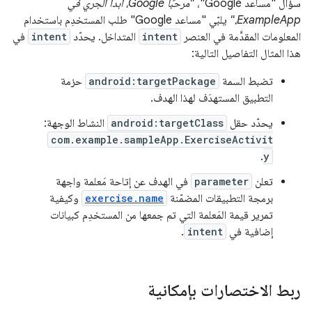
سؤال "مساعد Google"،
"مرحبًا Google، ابدأ الجري في
ExampleApp،"
يلبّي "مساعد Google" طلب المستخدِم باستخدام
المعلومات المقدَّمة في العنصر
intent
المتداخل. يحدّد
intent
في
هذا المثال التفاصيل التالية:
تضبط السمة
android:targetPackage
حزمة
التطبيق المستهدَف لهذا الهدف.
يحدّد حقل
android:targetClass
النشاط الوجهة:
com.example.sampleApp.ExerciseActivit
.
y
تعلن
parameter
في الهدف عن إتاحة مَعلمة واجهة
برمجة التطبيقات المضمّنة
exercise.name
وكيفية
تمرير قيمة المَعلمة التي تم جمعها من المستخدِم كبيانات
إضافية في
intent
.
ربط الاختصارات بإمكانية