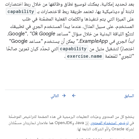
بعد تحديد إمكانية، يمكنك توسيع نطاق وظائفها من خلال ربط اختصارات
ثابتة أو ديناميكية بها. تعتمد طريقة ربط الاختصارات بـ
capability
على الميزة التي يتم تنفيذها والكلمات الفعلية المضمّنة في طلب
المستخدِم. على سبيل المثال، عندما يبدأ المستخدم الجري في تطبيقك
لتتبُّع اللياقة البدنية من خلال سؤال "مساعد Google"،
"Ok Google،
ابدأ الجري في ExampleApp."
يمكن أن يستخدم "مساعد Google"
اختصارًا لتشغيل مثيل من
capability
التي تحدّد كيان تمرين صالحًا
"للجري" للمَعلمة
exercise.name
.
السابق
التالي
arrow_forward
arrow_back
يخضع كل من المحتوى وعيّنات التعليمات البرمجية في هذه الصفحة للتراخيص الموضحّة
في
ترخيص استخدام المحتوى
. إنّ Java وOpenJDK هما علامتان تجاريتان مسجَّلتان
لشركة Oracle و/أو الشركات التابعة لها.