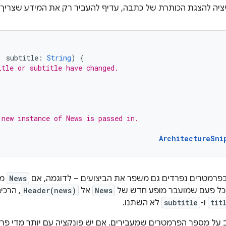
יציה להצגת הכותרת של כתבה, עדיף להעביר רק את המידע שצריך ל
,
subtitle
:
String
)
{
itle or subtitle have changed.
 new instance of News is passed in.
ArchitectureSni
פרמטרים נפרדים גם משפר את הביצועים – לדוגמה, אם
News
מכ
כל פעם שמועבר מופע חדש של
News
אל
Header(news)
, הרכי
tit
ו-
subtitle
לא השתנו.
 על מספר הפרמטרים שמעבירים. אם יש פונקציה עם יותר מדי פ