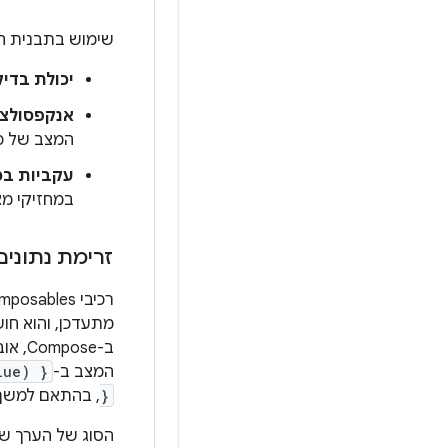
שימוש בתבנית הזו כשמשתמשים ב-
יכולת בדי
אנקפסולצי
המצב של פו
עקביות ב
במחזיקי מצ
זרימת נתונים חד-כיו
רכיבי Composables פועלים על סמך מצב ואירועים. לדוגמה,
מתעדכן, והוא חושף קרי
ב-Compose, אובייקט
המצב ב-
lue) }
}
, בהתאם למשך 
הסוג של הערך של רכיב ה