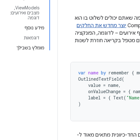
‫ViewModels,
מצבים ואירועים:
. מה שאתם יכולים לשלוט בו הוא
דוגמה
יוצר מחדש את החלקים
מידע נוסף
דוגמאות
מטפל בקריאה חוזרת לשנות
מומלץ בשבילך
var
name
by
remember
{
m
OutlinedTextField
(
value
=
name
,
onValueChange
=
{
na
label
=
{
Text
(
"Name
)
מת הנתונים החד-כיוונית מתאים מאוד ל-