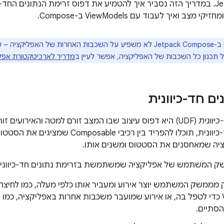
צב ואיך לעבוד עם ViewModels ב-Compose.
השימוש ב-Jetpack Compose לא משפיע על השכבות האחרות של האפ
 תכנון כל השכבות של האפליקציה, אפשר לעיין ב
מדריך לארכיטקטורת אפלי
ים חד-כיוונית
כיוונית
(UDF) היא דפוס עיצוב שבו המצב זורם למטה והאירועים ז
זרימת נתונים חד-כיוונית, תוכלו להפריד בין ר
יה שמאחסנים את הסטטוס ומשנים אותו.
שק המשתמש של אפליקציה שמשתמשת בזרימת נתונים חד-כיוונית
 מממשק המשתמש יוצר אירוע ומעביר אותו כלפי מעלה, כמו לחיצה
ViewModel כדי לטפל בה, או אירוע שמועבר משכבות אחרות באפליקציה, כ
סתיים.