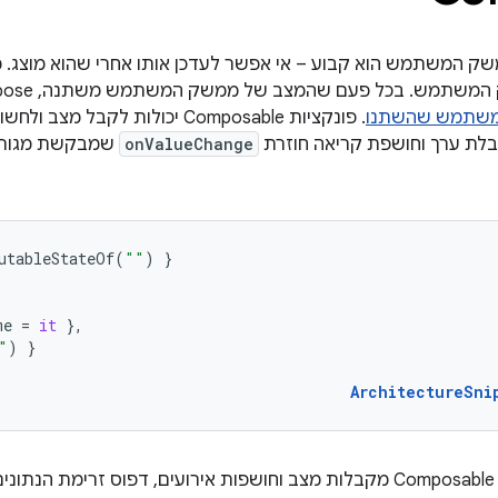
Compo, ממשק המשתמש הוא קבוע – אי אפשר לעדכן אותו אחרי שהוא מוצג
משתמש. בכל פעם שהמצב של ממשק המשתמש משתנה, Compose
משתמש שהשתנו
. פונקציות Composable יכולות לקבל מצב ולחשוף אירועים – לדוגמה, הפונקציה
ת ערך וחושפת קריאה חוזרת
onValueChange
שמבקשת מגורם 
utableStateOf
(
""
)
}
me
=
it
},
"
)
}
ArchitectureSni
מכיוון שפונקציות Composable מקבלות מצב וחושפות אירועים, דפוס זרי