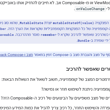
ל-
onValueChange
.
הפונקציה
יוצרת
, שהוא סוג נית
MutableState
mutableStateOf(value)
ה-קומפוזיציה של כל הפונקציות הקומפוזביליות שקוראות את הערך הזה. 
mber
ט כשהרכיב שאפשר להרכיב שקרא ל-
מוסר מההרכבה. ‫
aveable
remember
 ידי שמירה ב-
.
Bundle
ל מצב והעברת מצב ב-Compose זמין במאמר
מצב ו-Jetpack Compose
ים שאפשר להרכיב
רמטרים המצב של קומפוזיציה, חשוב לשאול את השאלות הבאות:
מפוזיציה ניתנת לשימוש חוזר או גמישה?
ל מצב משפיעים על הביצועים של רכיב ה-Composable הזה?
רדה והשימוש החוזר, כל רכיב צריך להכיל את כמות המידע המינימ