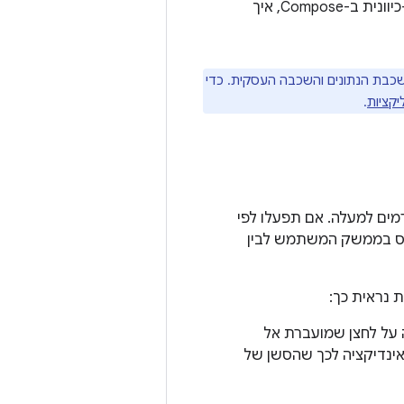
Jetpack Compose. במדריך הזה נסביר איך להטמיע את דפוס זרימת הנתונים החד-כיוונית ב-Compose, איך
ליקציה – שכבת הנתונים והשכבה העסקית. כדי
קציות
.
ורמים למעלה. אם תפעלו לפי
כיבי Composable שמציגים את הסטטוס בממשק המשתמש לבין
 נראית כך:
 על לחצן שמועברת אל
מו אינדיקציה לכך שהסשן של