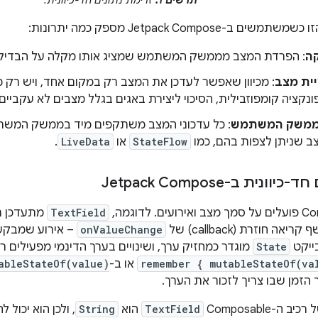
Jetpack Compose מספק כמה יתרונות:
קה
: הפרדת המצב מממשק המשתמש שמציג אותו מקלה על הבדיקה
ית מצב
: מכיוון שאפשר לעדכן את המצב רק במקום אחד, ויש רק 
נקציה קומפוזבילית, הסיכוי ליצירת באגים בגלל מצבים לא עקביים נ
ממשק המשתמש
: כל עדכוני המצב משתקפים מיד בממשק המש
ב שניתן לצפות בהם, כמו
StateFlow
או
LiveData
.
ונית ב-Jetpack Compose
TextField
מתעדכן 
אה חוזרת (callback) של
onValueChange
– אירוע שמבקש
State
מוגדר כמחזיק ערך, ושינויים בערך הדינמי מפעילים 
remember { mutableStateOf(va
או ב-
ableStateOf(value)
הזמן שבו צריך לזכור את הערך.
-Composable‏
TextField
הוא
String
, ולכן הוא יכול