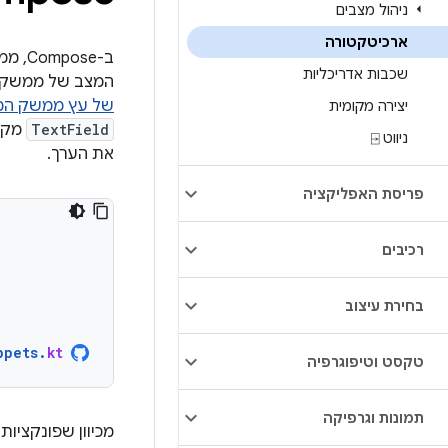
ניהול מצבים
ארכיטקטורה
ב-se
שכבות אדריכליות
המצב של ממשק ה
של עץ ממשק ה
יצירה מקומית
TextField
מקבל
ניווט ⍈
את הערך.
פריסת האפליקציה
רכיבים
בחירת עיצוב
ppets
.
kt
טקסט וטיפוגרפיה
תמונות וגרפיקה