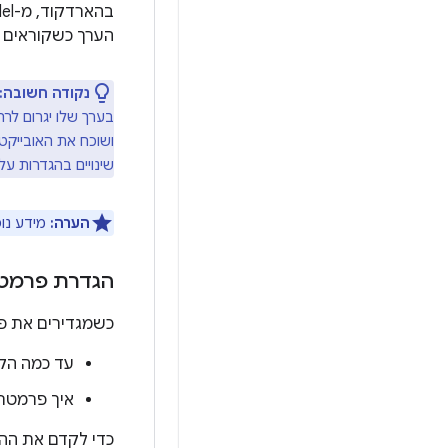
בהארדקוד, מ-ViewModel או מ-Composable אב. לא חייבים להחזיק אותו באובייקט
הערך כשקוראים 
נקודה חשובה:
בערך שלו יגרום לר‫
ושוכח את האובייק
שינויים בהגדרות על
הערה:
מידע נוסף ע
הגדרת פרמטר
כשמגדירים את פ
עד כמה הקו
איך פרמטרים ש
כדי לקדם את ההפ