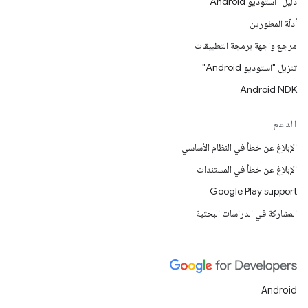
دليل "استوديو Android"
أدلّة المطورين
مرجع واجهة برمجة التطبيقات
تنزيل "استوديو Android"
Android NDK
الدعم
الإبلاغ عن خطأ في النظام الأساسي
الإبلاغ عن خطأ في المستندات
Google Play support
المشاركة في الدراسات البحثية
Android