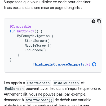
Supposons que vous utilisiez ce code pour dessiner
trois écrans dans une mise en page d'onglets :
@Composable
fun
ButtonRow
()
{
MyFancyNavigation
{
StartScreen
()
MiddleScreen
()
EndScreen
()
}
}
ThinkingInComposeSnippets
.
kt
Les appels à
StartScreen
,
MiddleScreen
et
EndScreen
peuvent avoir lieu dans n'importe quel ordre.
Autrement dit, vous ne pouvez pas, par exemple,
demander à
StartScreen()
de définir une variable
globale (un effet secondaire) et faire en sorte que