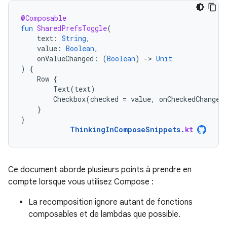
@Composable
fun
SharedPrefsToggle
(
text
:
String
,
value
:
Boolean
,
onValueChanged
:
(
Boolean
)
-
>
Unit
)
{
Row
{
Text
(
text
)
Checkbox
(
checked
=
value
,
onCheckedChange
}
}
ThinkingInComposeSnippets
.
kt
Ce document aborde plusieurs points à prendre en
compte lorsque vous utilisez Compose :
La recomposition ignore autant de fonctions
composables et de lambdas que possible.