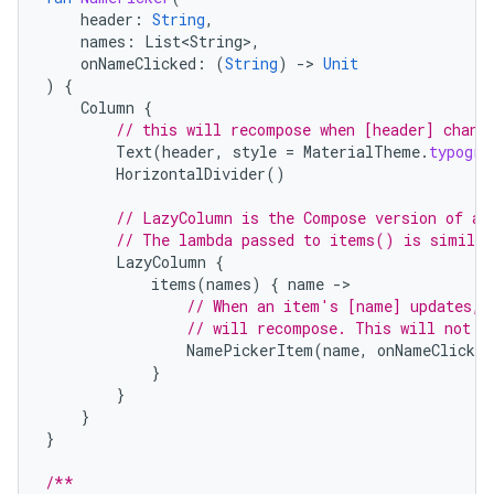
header
:
String
,
names
:
List<String>
,
onNameClicked
:
(
String
)
-
>
Unit
)
{
Column
{
// this will recompose when [header] chang
Text
(
header
,
style
=
MaterialTheme
.
typogra
HorizontalDivider
()
// LazyColumn is the Compose version of a 
// The lambda passed to items() is similar
LazyColumn
{
items
(
names
)
{
name
-
// When an item's [name] updates, 
// will recompose. This will not r
NamePickerItem
(
name
,
onNameClicked
}
}
}
}
/**