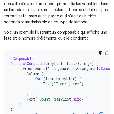
conseillé d'éviter tout code qui modifie les variables dans
un lambda modulable, non seulement parce qu'il n'est pas
thread-safe, mais aussi parce qu'il s'agit d'un effet
secondaire inadmissible de ce type de lambda.
Voici un exemple illustrant un composable qui affiche une
liste et le nombre d'éléments qu'elle contient :
@Composable
fun
ListComposable
(
myList
:
List<String>
)
{
Row
(
horizontalArrangement
=
Arrangement
.
SpaceB
Column
{
for
(
item
in
myList
)
{
Text
(
"Item: 
$
item
"
)
}
}
Text
(
"Count: 
${
myList
.
size
}
"
)
}
}