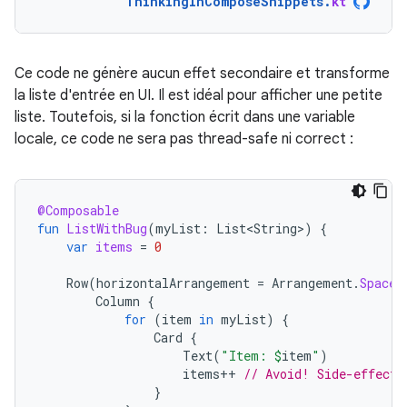
ThinkingInComposeSnippets
.
kt
Ce code ne génère aucun effet secondaire et transforme
la liste d'entrée en UI. Il est idéal pour afficher une petite
liste. Toutefois, si la fonction écrit dans une variable
locale, ce code ne sera pas thread-safe ni correct :
@Composable
fun
ListWithBug
(
myList
:
List<String>
)
{
var
items
=
0
Row
(
horizontalArrangement
=
Arrangement
.
SpaceB
Column
{
for
(
item
in
myList
)
{
Card
{
Text
(
"Item: 
$
item
"
)
items
++
// Avoid! Side-effect 
}