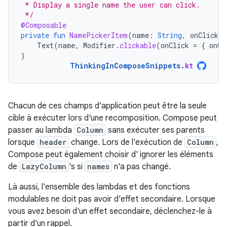
 * Display a single name the user can click.
 */
@Composable
private
fun
NamePickerItem
(
name
:
String
,
onClicked
Text
(
name
,
Modifier
.
clickable
(
onClick
=
{
onCl
}
ThinkingInComposeSnippets
.
kt
Chacun de ces champs d'application peut être la seule
cible à exécuter lors d'une recomposition. Compose peut
passer au lambda
Column
sans exécuter ses parents
lorsque
header
change. Lors de l'exécution de
Column
,
Compose peut également choisir d' ignorer les éléments
de
LazyColumn
's si
names
n'a pas changé.
Là aussi, l'ensemble des lambdas et des fonctions
modulables ne doit pas avoir d'effet secondaire. Lorsque
vous avez besoin d'un effet secondaire, déclenchez-le à
partir d'un rappel.