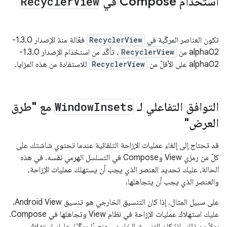
استخدام Compose في
View
Recycler
تكون العناصر المركّبة في
RecyclerView
فعّالة منذ الإصدار 1.3.0-
alpha02 من
RecyclerView
. تأكَّد من استخدام الإصدار 1.3.0-
alpha02 على الأقلّ من
RecyclerView
للاستفادة من هذه المزايا.
التوافق التفاعلي لـ
Insets
Window
مع "طرق
العرض"
قد تحتاج إلى إلغاء عمليات الإزاحة التلقائية عندما تحتوي شاشتك على
كلّ من رمزَي View وCompose في التسلسل الهرمي نفسه. في هذه
الحالة، عليك تحديد العنصر الذي يجب أن يستهلك عمليات الإزاحة،
والعنصر الذي يجب أن يتجاهلها.
على سبيل المثال، إذا كان التنسيق الخارجي هو تنسيق Android View،
عليك استهلاك عمليات الإزاحة في نظام View وتجاهلها في Compose.
بدلاً من ذلك، إذا كان التنسيق الخارجي عنصرًا مركّبًا، عليك استهلاك