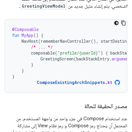
الشخصي
، يتم إنشاء مثيل جديد من
GreetingViewModel
.
@Composable
fun
MyApp
()
{
NavHost
(
rememberNavController
(),
startDestinat
/* ... */
composable
(
"profile/{userId}"
)
{
backStack
GreetingScreen
(
backStackEntry
.
argument
}
}
}
ComposeExistingArchSnippets
.
kt
مصدر الحقيقة للحالة
عند استخدام Compose في جزء واحد من واجهة المستخدم، من
المحتمل أن يحتاج رمز Compose و رمز نظام View إلى مشاركة