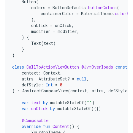
Button
(
colors
=
ButtonDefaults
.
buttonColors
(
containerColor
=
MaterialTheme
.
colorSc
),
onClick
=
onClick
,
modifier
=
modifier
,
)
{
Text
(
text
)
}
}
class
CallToActionViewButton
@JvmOverloads
constru
context
:
Context
,
attrs
:
AttributeSet? 
=
null
,
defStyle
:
Int
=
0
)
:
AbstractComposeView
(
context
,
attrs
,
defStyle
)
var
text
by
mutableStateOf
(
""
)
var
onClick
by
mutableStateOf
({})
@Composable
override
fun
Content
()
{
YourAppTheme
{