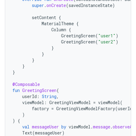
super
.
onCreate
(
savedInstanceState
)
setContent
{
MaterialTheme
{
Column
{
GreetingScreen
(
"user1"
)
GreetingScreen
(
"user2"
)
}
}
}
}
}
@Composable
fun
GreetingScreen
(
userId
:
String
,
viewModel
:
GreetingViewModel
=
viewModel
(
factory
=
GreetingViewModelFactory
(
userId
)
)
)
{
val
messageUser
by
viewModel
.
message
.
observeAs
Text
(
messageUser
)