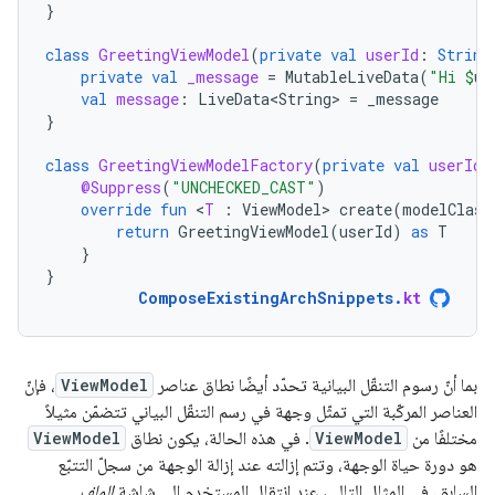
}
class
GreetingViewModel
(
private
val
userId
:
String
private
val
_message
=
MutableLiveData
(
"Hi 
$
us
val
message
:
LiveData<String>
=
_message
}
class
GreetingViewModelFactory
(
private
val
userId
:
@Suppress
(
"UNCHECKED_CAST"
)
override
fun
<
T
:
ViewModel
>
create
(
modelClass
return
GreetingViewModel
(
userId
)
as
T
}
}
ComposeExistingArchSnippets
.
kt
بما أنّ رسوم التنقّل البيانية تحدّد أيضًا نطاق عناصر
ViewModel
، فإنّ
العناصر المركّبة التي تمثّل وجهة في رسم التنقّل البياني تتضمّن مثيلاً
مختلفًا من
ViewModel
. في هذه الحالة، يكون نطاق
ViewModel
هو دورة حياة الوجهة، وتتم إزالته عند إزالة الوجهة من سجلّ التتبّع
السابق. في المثال التالي، عند انتقال المستخدم إلى شاشة
الملف