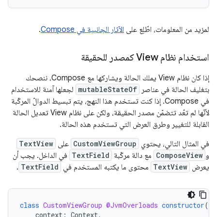
لمزيد من المعلومات، اطّلِع على
الآثار الجانبية في Compose
.
استخدام نظام View كمصدر للحقيقة
إذا كان نظام View يملك الحالة ويشاركها مع Compose، ننصحك
بتغليف الحالة في عناصر
mutableStateOf
لجعلها آمنة للاستخدام
في Compose. إذا كنت تستخدم هذا النهج، يتم تبسيط الدوالّ المركّبة
لأنّها لم تعُد تتضمّن مصدر الحقيقة، ولكن على نظام View تعديل الحالة
القابلة للتغيير وطرق العرض التي تستخدم هذه الحالة.
في المثال التالي، يحتوي
CustomViewGroup
على
TextView
و
ComposeView
مع دالة مركّبة
TextField
في الداخل. يجب أن
يعرض
TextView
محتوى ما يكتبه المستخدم في
TextField
.
class
CustomViewGroup
@JvmOverloads
constructor
(
context
:
Context
,