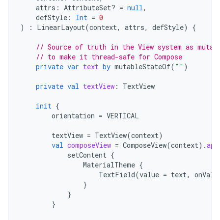
attrs
:
AttributeSet? 
=
null
,
defStyle
:
Int
=
0
)
:
LinearLayout
(
context
,
attrs
,
defStyle
)
{
// Source of truth in the View system as mutab
// to make it thread-safe for Compose
private
var
text
by
mutableStateOf
(
""
)
private
val
textView
:
TextView
init
{
orientation
=
VERTICAL
textView
=
TextView
(
context
)
val
composeView
=
ComposeView
(
context
).
app
setContent
{
MaterialTheme
{
TextField
(
value
=
text
,
onValu
}
}
}