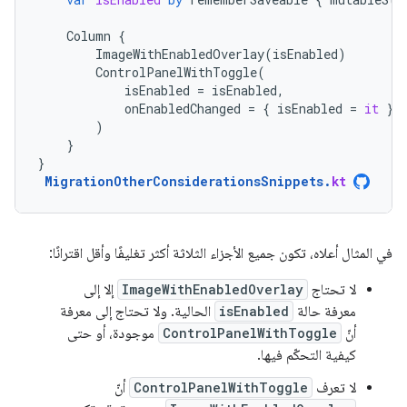
Column
{
ImageWithEnabledOverlay
(
isEnabled
)
ControlPanelWithToggle
(
isEnabled
=
isEnabled
,
onEnabledChanged
=
{
isEnabled
=
it
}
)
}
}
MigrationOtherConsiderationsSnippets
.
kt
في المثال أعلاه، تكون جميع الأجزاء الثلاثة أكثر تغليفًا وأقل اقترانًا:
لا تحتاج
ImageWithEnabledOverlay
إلا إلى
معرفة حالة
isEnabled
الحالية. ولا تحتاج إلى معرفة
أنّ
ControlPanelWithToggle
موجودة، أو حتى
كيفية التحكّم فيها.
لا تعرف
ControlPanelWithToggle
أنّ