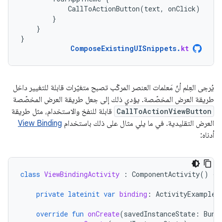
CallToActionButton
(
text
,
onClick
)
}
}
}
ComposeExistingUISnippets
.
kt
يُرجى العِلم أنّ مَعلمات العنصر المركّب تصبح متغيّرات قابلة للتغيير داخل
طريقة العرض المخصّصة. يؤدي ذلك إلى جعل طريقة العرض المخصّصة
CallToActionViewButton
قابلة للنفخ والاستخدام، مثل طريقة
العرض التقليدية. في ما يلي مثال على ذلك باستخدام
View Binding
أدناه:
class
ViewBindingActivity
:
ComponentActivity
()
{
private
lateinit
var
binding
:
ActivityExampleB
override
fun
onCreate
(
savedInstanceState
:
Bund