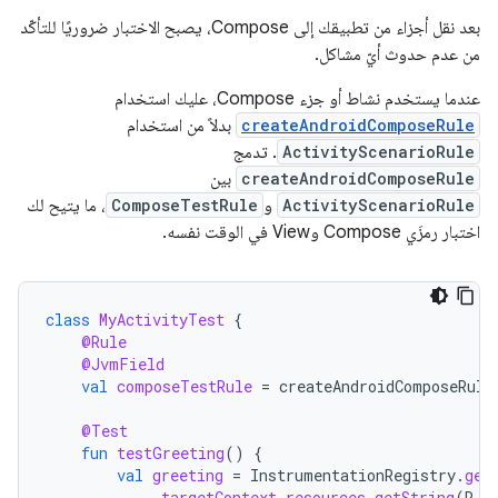
بعد نقل أجزاء من تطبيقك إلى Compose، يصبح الاختبار ضروريًا للتأكّد
من عدم حدوث أيّ مشاكل.
عندما يستخدم نشاط أو جزء Compose، عليك استخدام
createAndroidComposeRule
بدلاً من استخدام
ActivityScenarioRule
. تدمج
createAndroidComposeRule
بين
ActivityScenarioRule
و
ComposeTestRule
، ما يتيح لك
اختبار رمزَي Compose وView في الوقت نفسه.
class
MyActivityTest
{
@Rule
@JvmField
val
composeTestRule
=
createAndroidComposeRule
@Test
fun
testGreeting
()
{
val
greeting
=
InstrumentationRegistry
.
get
.
targetContext
.
resources
.
getString
(
R
.
s