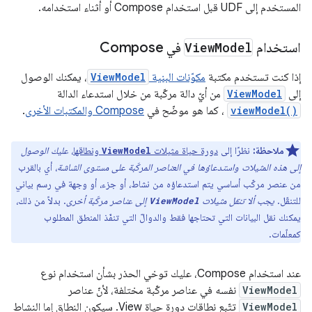
المستخدم إلى UDF قبل استخدام Compose أو أثناء استخدامه.
استخدام
Model
View
في Compose
إذا كنت تستخدم مكتبة
مكوّنات البنية
ViewModel
، يمكنك الوصول
إلى
ViewModel
من أيّ دالة مركّبة من خلال استدعاء الدالة
viewModel()
، كما هو موضّح في
Compose والمكتبات الأخرى
.
ملاحظة:
نظرًا إلى
دورة حياة مثيلات
ونطاقها
،
عليك الوصول
ViewModel
إلى هذه المثيلات واستدعاؤها في العناصر المركّبة على مستوى الشاشة
، أي بالقرب
من عنصر مركّب أساسي يتم استدعاؤه من نشاط، أو جزء، أو وجهة في رسم بياني
للتنقّل.
يجب ألا تنقل مثيلات
إلى عناصر مركّبة أخرى
. بدلاً من ذلك،
ViewModel
يمكنك نقل البيانات التي تحتاجها فقط والدوالّ التي تنفّذ المنطق المطلوب
كمعلّمات.
عند استخدام Compose، عليك توخي الحذر بشأن استخدام نوع
ViewModel
نفسه في عناصر مركّبة مختلفة، لأنّ عناصر
ViewModel
تتّبع نطاقات دورة حياة View. سيكون النطاق إما النشاط