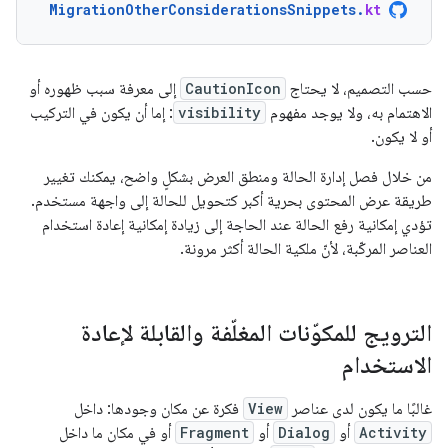
MigrationOtherConsiderationsSnippets
.
kt
حسب التصميم، لا يحتاج
CautionIcon
إلى معرفة سبب ظهوره أو
الاهتمام به، ولا يوجد مفهوم
visibility
: إما أن يكون في التركيب
أو لا يكون.
من خلال فصل إدارة الحالة ومنطق العرض بشكلٍ واضح، يمكنك تغيير
طريقة عرض المحتوى بحرية أكبر كتحويل للحالة إلى واجهة مستخدم.
تؤدي إمكانية رفع الحالة عند الحاجة إلى زيادة إمكانية إعادة استخدام
العناصر المركّبة، لأنّ ملكية الحالة أكثر مرونة.
الترويج للمكوّنات المغلّفة والقابلة لإعادة
الاستخدام
غالبًا ما يكون لدى عناصر
View
فكرة عن مكان وجودها: داخل
Activity
أو
Dialog
أو
Fragment
أو في مكان ما داخل