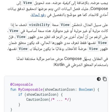
يجب عرضه، بالإضافة إلى
كيفية
عرضه. عند تحويل
View
إلى
Compose، عليك فصل البيانات التي يتم عرضها لتحقيق تدفق بيانات
أحادي الاتجاه، كما هو موضّح بالتفصيل في
رفع الحالة
.
على سبيل المثال، تتضمّن
View
سمة
visibility
تصف ما إذا
كانت مرئية أو غير مرئية أو غير متوفّرة. هذه سمة أساسية في
View
.
على الرغم من أنّ أجزاء أخرى من الرمز قد تغيّر مدى ظهور
View
، فإنّ
View
نفسها فقط تعرف مدى ظهورها الحالي. قد يكون منطق ضمان
ظهور
View
عرضةً للأخطاء، وغالبًا ما يكون مرتبطًا بـ
View
نفسها.
في المقابل، يسهّل Compose عرض عناصر مركّبة مختلفة تمامًا
باستخدام المنطق الشرطي في Kotlin:
@Composable
fun
MyComposable
(
showCautionIcon
:
Boolean
)
{
if
(
showCautionIcon
)
{
CautionIcon
(
/* ... */
)
}
}