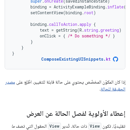
super
.
onCreate
(
savedInstanceState
)
binding
=
ActivityExampleBinding
.
inflate
(
l
setContentView
(
binding
.
root
)
binding
.
callToAction
.
apply
{
text
=
getString
(
R
.
string
.
greeting
)
onClick
=
{
/* Do something */
}
}
}
}
ComposeExistingUISnippets
.
kt
إذا كان المكوّن المخصّص يحتوي على حالة قابلة للتغيير، اطّلِع على
مصدر
الحقيقة للحالة
.
إعطاء الأولوية لفصل الحالة عن العرض
تقليديًا، تكون
View
ذات حالة. تُدير
View
الحقول التي تصف
ما