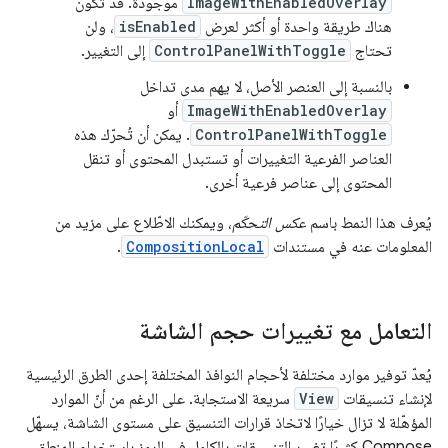
ImageWithEnabledOverlay
موجودة. قد تكون
هناك طريقة واحدة أو أكثر لعرض
isEnabled
، ولن
تحتاج
ControlPanelWithToggle
إلى التغيير.
بالنسبة إلى العنصر الأصل، لا يهم مدى تداخل
ImageWithEnabledOverlay
أو
ControlPanelWithToggle
. يمكن أن تُحرّك هذه
العناصر الفرعية التغييرات أو تستبدل المحتوى أو تنقل
المحتوى إلى عناصر فرعية أخرى.
يُعرف هذا النمط باسم
عكس التحكّم
، ويمكنك الاطّلاع على مزيد من
المعلومات عنه في مستندات
CompositionLocal
.
التعامل مع تغييرات حجم الشاشة
يُعدّ توفير موارد مختلفة لأحجام النوافذ المختلفة إحدى الطرق الرئيسية
لإنشاء تنسيقات
View
سريعة الاستجابة. على الرغم من أنّ الموارد
المؤهّلة لا تزال خيارًا لاتخاذ قرارات التنسيق على مستوى الشاشة، يسهّل
Compose كثيرًا تغيير التنسيقات بالكامل في الرمز باستخدام المنطق