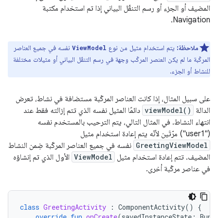
المضيف أو الجزء أو رسم التنقّل البياني إذا تم استخدام مكتبة
Navigation.
ملاحظة:
يتم استخدام مثيل من نوع
نفسه في جميع العناصر
ViewModel
المركّبة ما لم يكن العنصر المركّب وجهة في رسم التنقّل البياني أو مثيلات مختلفة
للنشاط أو الجزء.
على سبيل المثال، إذا كانت العناصر المركّبة مستضافة في نشاط، تعرض
الدالة
viewModel()
دائمًا المثيل نفسه الذي تتم إزالته فقط عند
انتهاء النشاط. في المثال التالي، يتم الترحيب بالمستخدم نفسه
("user1") مرّتَين لأنّه يتم إعادة استخدام مثيل
GreetingViewModel
نفسه في جميع العناصر المركّبة ضِمن النشاط
المضيف. تتم إعادة استخدام مثيل
ViewModel
الأول الذي تم إنشاؤه
في عناصر مركّبة أخرى.
class
GreetingActivity
:
ComponentActivity
()
{
override
fun
onCreate
(
savedInstanceState
:
Bund