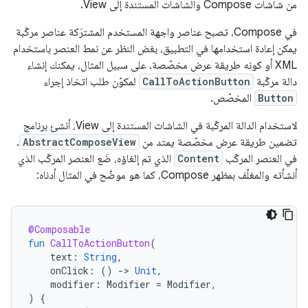
من شاشات Compose والشاشات المستندة إلى View.
في Compose، تصبح عناصر واجهة المستخدم المشترَكة عناصر مركّبة
يمكن إعادة استخدامها في التطبيق، بغض النظر عن نمط العنصر باستخدام
XML أو كونه طريقة عرض مخصّصة. على سبيل المثال، يمكنك إنشاء
دالة مركّبة
CallToActionButton
لمكوّن طلب اتخاذ إجراء
Button
المخصّص.
لاستخدام الدالة المركّبة في الشاشات المستندة إلى View، أنشئ برنامج
تضمين طريقة عرض مخصّصة يمتد من
AbstractComposeView
.
في العنصر المركّب
Content
الذي تم إلغاؤه، ضَع العنصر المركّب الذي
أنشأته والمغلّف بمظهر Compose، كما هو موضّح في المثال أدناه:
@Composable
fun
CallToActionButton
(
text
:
String
,
onClick
:
()
-
>
Unit
,
modifier
:
Modifier
=
Modifier
,
)
{