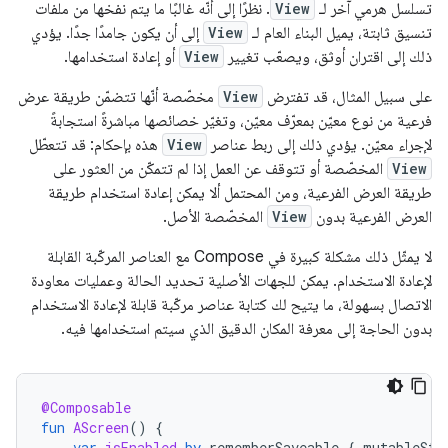
تسلسل هرمي آخر لـ
View
. نظرًا إلى أنّه غالبًا ما يتم نفخها من ملفات
تنسيق ثابتة، يميل البناء العام لـ
View
إلى أن يكون جامدًا جدًا. يؤدي
ذلك إلى اقتران أوثق، ويصعّب تغيير
View
أو إعادة استخدامها.
على سبيل المثال، قد تفترض
View
مخصّصة أنّها تتضمّن طريقة عرض
فرعية من نوع معيّن بمعرّف معيّن، وتغيّر خصائصها مباشرةً استجابةً
لإجراء معيّن. يؤدي ذلك إلى ربط عناصر
View
هذه بإحكام: قد تتعطّل
View
المخصّصة أو تتوقف عن العمل إذا لم تتمكّن من العثور على
طريقة العرض الفرعية، ومن المحتمل ألا يمكن إعادة استخدام طريقة
العرض الفرعية بدون
View
المخصّصة الأصل.
لا يمثّل ذلك مشكلة كبيرة في Compose مع العناصر المركّبة القابلة
لإعادة الاستخدام. يمكن للجهات الأصلية تحديد الحالة وعمليات معاودة
الاتصال بسهولة، ما يتيح لك كتابة عناصر مركّبة قابلة لإعادة الاستخدام
بدون الحاجة إلى معرفة المكان الدقيق الذي سيتم استخدامها فيه.
@Composable
fun
AScreen
()
{
var
isEnabled
by
rememberSaveable
{
mutableSta