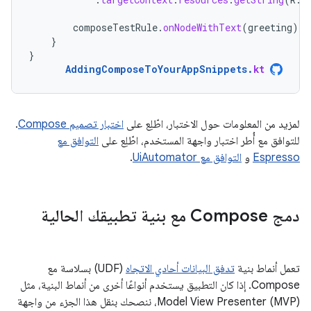
composeTestRule
.
onNodeWithText
(
greeting
).
a
}
}
AddingComposeToYourAppSnippets
.
kt
لمزيد من المعلومات حول الاختبار، اطّلِع على
اختبار تصميم Compose
.
للتوافق مع أُطر اختبار واجهة المستخدم، اطّلِع على
التوافق مع
Espresso
و
التوافق مع UiAutomator
.
دمج Compose مع بنية تطبيقك الحالية
تعمل أنماط بنية
تدفق البيانات أحادي الاتجاه
(UDF) بسلاسة مع
Compose. إذا كان التطبيق يستخدم أنواعًا أخرى من أنماط البنية، مثل
Model View Presenter (MVP)، ننصحك بنقل هذا الجزء من واجهة