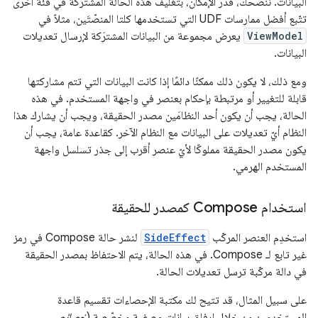
البيانات. ننصحك، قدر الإمكان، بتغليف هذه الحالة المشترَكة في فئة أخرى
تتّبع أفضل ممارسات UDF التي تستخدمها كلتا المنصّتَين، مثلاً في
ViewModel
يعرض مجموعة من البيانات المشترَكة لإرسال تعديلات
البيانات.
ومع ذلك، لا يكون ذلك ممكنًا دائمًا إذا كانت البيانات التي تتم مشاركتها
قابلة للتغيير أو مرتبطة بإحكام بعنصر في واجهة المستخدم. في هذه
الحالة، يجب أن يكون أحد النظامَين مصدر الحقيقة، ويجب أن يشارك هذا
النظام أيّ تعديلات على البيانات مع النظام الآخر. كقاعدة عامة، يجب أن
يكون مصدر الحقيقة مملوكًا لأيّ عنصر أقرب إلى جذر تسلسل واجهة
المستخدم الهرمي.
استخدام Compose كمصدر للحقيقة
استخدِم العنصر المركّب
SideEffect
لنشر حالة Compose في رمز
غير تابع لـ Compose. في هذه الحالة، يتم الاحتفاظ بمصدر الحقيقة
في دالة مركّبة ترسل تعديلات الحالة.
على سبيل المثال، قد تتيح لك مكتبة الإحصاءات تقسيم قاعدة
المستخدمين من خلال إرفاق بيانات وصفية مخصّصة (
خصائص