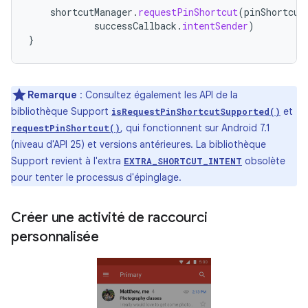
shortcutManager
.
requestPinShortcut
(
pinShortcut
successCallback
.
intentSender
)
}
Remarque
: Consultez également les API de la
bibliothèque Support
et
isRequestPinShortcutSupported()
, qui fonctionnent sur Android 7.1
requestPinShortcut()
(niveau d'API 25) et versions antérieures. La bibliothèque
Support revient à l'extra
obsolète
EXTRA_SHORTCUT_INTENT
pour tenter le processus d'épinglage.
Créer une activité de raccourci
personnalisée