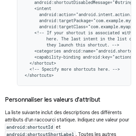
android:targetClass="com.example.myappl
<!--
If
your
shortcut
is
associated
with
here.
The
last
intent
in
the
list
de
they
launch
this
shortcut.
<categories
android:name="android.shortcu
<capability-binding
android:key="actions.
<!--
Specify
more
shortcuts
here.
-->

Personnaliser les valeurs d'attribut
La liste suivante inclut des descriptions des différents
attributs d'un raccourci statique. Indiquez une valeur pour
android:shortcutId
et
android:shortcutShortLabel
. Toutes les autres