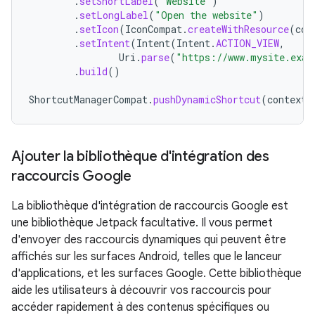
.
setShortLabel
(
"Website"
)
.
setLongLabel
(
"Open the website"
)
.
setIcon
(
IconCompat
.
createWithResource
(
con
.
setIntent
(
Intent
(
Intent
.
ACTION_VIEW
,
Uri
.
parse
(
"https://www.mysite.exam
.
build
()
ShortcutManagerCompat
.
pushDynamicShortcut
(
context
,
Ajouter la bibliothèque d'intégration des
raccourcis Google
La bibliothèque d'intégration de raccourcis Google est
une bibliothèque Jetpack facultative. Il vous permet
d'envoyer des raccourcis dynamiques qui peuvent être
affichés sur les surfaces Android, telles que le lanceur
d'applications, et les surfaces Google. Cette bibliothèque
aide les utilisateurs à découvrir vos raccourcis pour
accéder rapidement à des contenus spécifiques ou