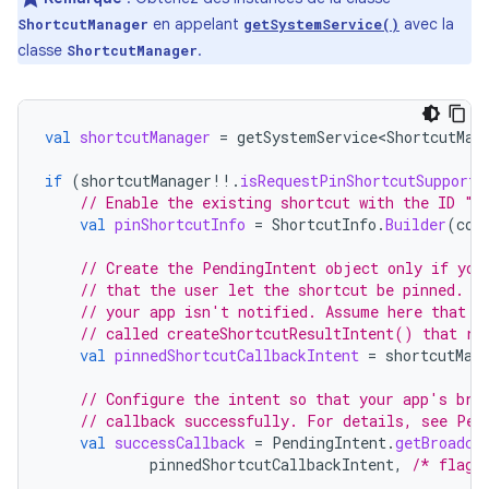
en appelant
avec la
ShortcutManager
getSystemService()
classe
.
ShortcutManager
val
shortcutManager
=
getSystemService<ShortcutMan
if
(
shortcutManager
!!
.
isRequestPinShortcutSupporte
// Enable the existing shortcut with the ID "m
val
pinShortcutInfo
=
ShortcutInfo
.
Builder
(
con
// Create the PendingIntent object only if you
// that the user let the shortcut be pinned. I
// your app isn't notified. Assume here that t
// called createShortcutResultIntent() that re
val
pinnedShortcutCallbackIntent
=
shortcutMan
// Configure the intent so that your app's bro
// callback successfully. For details, see Pen
val
successCallback
=
PendingIntent
.
getBroadca
pinnedShortcutCallbackIntent
,
/* flags