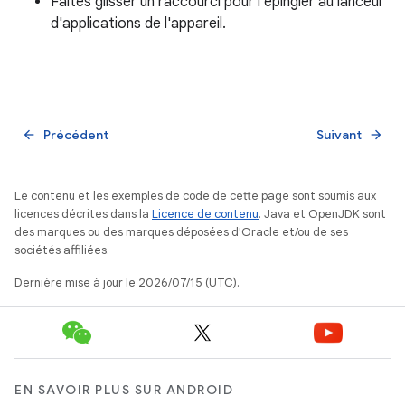
Faites glisser un raccourci pour l'épingler au lanceur
d'applications de l'appareil.
Précédent
Suivant
arrow_back
arrow_forward
Le contenu et les exemples de code de cette page sont soumis aux
licences décrites dans la
Licence de contenu
. Java et OpenJDK sont
des marques ou des marques déposées d'Oracle et/ou de ses
sociétés affiliées.
Dernière mise à jour le 2026/07/15 (UTC).
EN SAVOIR PLUS SUR ANDROID