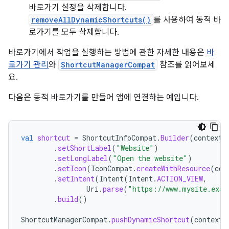
바로가기 설정을 삭제합니다.
removeAllDynamicShortcuts()
를 사용하여 동적 바
로가기를 모두 삭제합니다.
바로가기에서 작업을 실행하는 방법에 관한 자세한 내용은
바
로가기 관리
와
ShortcutManagerCompat
참조를 읽어보세
요.
다음은 동적 바로가기를 만들어 앱에 연결하는 예입니다.
val
shortcut
=
ShortcutInfoCompat
.
Builder
(
context
,
.
setShortLabel
(
"Website"
)
.
setLongLabel
(
"Open the website"
)
.
setIcon
(
IconCompat
.
createWithResource
(
con
.
setIntent
(
Intent
(
Intent
.
ACTION_VIEW
,
Uri
.
parse
(
"https://www.mysite.exam
.
build
()
ShortcutManagerCompat
.
pushDynamicShortcut
(
context
,