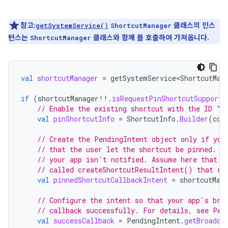
참고:
클래스의 인스
getSystemService()
ShortcutManager
턴스는
클래스와 함께 를 호출하여 가져옵니다.
ShortcutManager
val
shortcutManager
=
getSystemService<ShortcutMan
if
(
shortcutManager
!!
.
isRequestPinShortcutSupporte
// Enable the existing shortcut with the ID "m
val
pinShortcutInfo
=
ShortcutInfo
.
Builder
(
con
// Create the PendingIntent object only if you
// that the user let the shortcut be pinned. I
// your app isn't notified. Assume here that t
// called createShortcutResultIntent() that re
val
pinnedShortcutCallbackIntent
=
shortcutMan
// Configure the intent so that your app's bro
// callback successfully. For details, see Pen
val
successCallback
=
PendingIntent
.
getBroadca