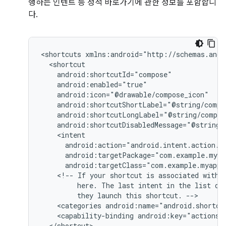
행하는 인텐트 등 정적 바로가기에 관한 정보를 포함합니
다.
<shortcuts
android:targetClass="com.example.myappl
<!--
If
your
shortcut
is
associated
with
here.
The
last
intent
in
the
list
de
they
launch
this
shortcut.
<categories
android:name="android.shortcu
<capability-binding
android:key="actions.