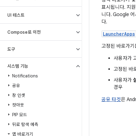
정적 바로가기 및
표시됩니다. 지원
니다. Googl
UI 테스트
다.
Compose로 이전
LauncherApps
고정된 바로가기는
도구
사용자가 
시스템 기능
고정된 바
Notifications
사용자가
공유
경우
창 인셋
공유 타겟
은 An
컷아웃
PIP 모드
뒤로 탐색 예측
앱 바로가기