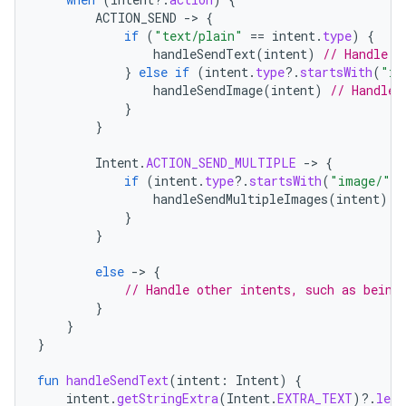
ACTION_SEND
-
>
{
if
(
"text/plain"
==
intent
.
type
)
{
handleSendText
(
intent
)
// Handle t
}
else
if
(
intent
.
type
?.
startsWith
(
"im
handleSendImage
(
intent
)
// Handle 
}
}
Intent
.
ACTION_SEND_MULTIPLE
-
>
{
if
(
intent
.
type
?.
startsWith
(
"image/"
)
handleSendMultipleImages
(
intent
)
/
}
}
else
-
>
{
// Handle other intents, such as being
}
}
}
fun
handleSendText
(
intent
:
Intent
)
{
intent
.
getStringExtra
(
Intent
.
EXTRA_TEXT
)
?.
let