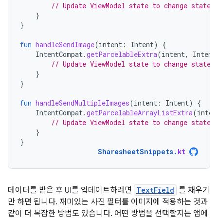
// Update ViewModel state to change state 
}
}
fun
handleSendImage
(
intent
:
Intent
)
{
IntentCompat
.
getParcelableExtra
(
intent
,
Intent
// Update ViewModel state to change state 
}
}
fun
handleSendMultipleImages
(
intent
:
Intent
)
{
IntentCompat
.
getParcelableArrayListExtra
(
inten
// Update ViewModel state to change state 
}
}
SharesheetSnippets
.
kt
데이터를 받은 후 UI를 업데이트하려면
TextField
를 채우기
만 하면 됩니다. 재미있는 사진 필터를 이미지에 적용하는 것과
같이 더 복잡한 방법도 있습니다. 어떤 방법을 선택할지는 앱에