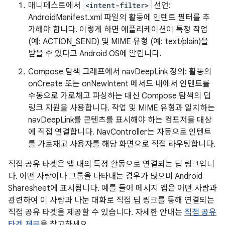
매니페스트에서
<intent-filter>
선언:
AndroidManifest.xml 파일의 활동에 인텐트 필터를 추
가해야 합니다. 이렇게 하면 애플리케이션이 특정 작업
(예: ACTION_SEND) 및 MIME 유형 (예: text/plain)을
받을 수 있다고 Android OS에 알립니다.
Compose 탐색 그래프에서 navDeepLink 정의: 활동의
onCreate 또는 onNewIntent 메서드 내에서 인텐트를
수동으로 가로채고 파싱하는 대신 Compose 탐색의 딥
링크 지원을 사용합니다. 작업 및 MIME 유형과 일치하는
navDeepLink를 콘텐츠를 표시해야 하는 컴포저블 대상
에 직접 연결합니다. NavController는 자동으로 인텐트
를 가로채고 사용자를 해당 화면으로 직접 라우팅합니다.
직접 공유 타겟은 앱 내의 특정 활동으로 연결되는 딥 링크입니
다. 어떤 사람이나 그룹을 나타내는 경우가 많으며 Android
Sharesheet에 표시됩니다. 예를 들어 메시지 앱은 어떤 사람과
관련하여 이 사람과 나눈 대화로 직접 딥 링크를 통해 연결되는
직접 공유 타겟을 제공할 수 있습니다. 자세한 안내는
직접 공유
타겟 제공
을 참고하세요.