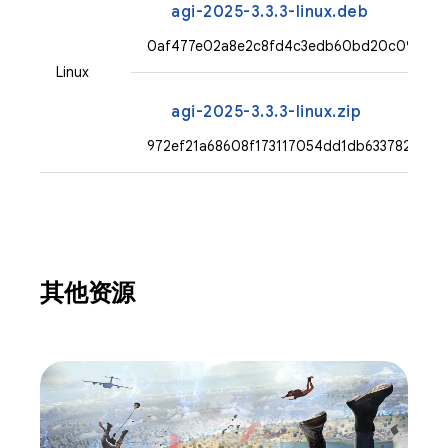
agi-2025-3.3.3-linux.deb
0af477e02a8e2c8fd4c3edb60bd20c0951033
Linux
agi-2025-3.3.3-linux.zip
972ef21a68608f173117054dd1db6337826be
其他资源