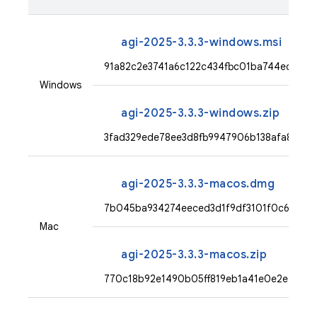
agi-2025-3.3.3-windows.msi
91a82c2e3741a6c122c434fbc01ba744ed0c5
Windows
agi-2025-3.3.3-windows.zip
3fad329ede78ee3d8fb9947906b138afa851c
agi-2025-3.3.3-macos.dmg
7b045ba934274eeced3d1f9df3101f0c67a6e
Mac
agi-2025-3.3.3-macos.zip
770c18b92e1490b05ff819eb1a41e0e2ef23fe