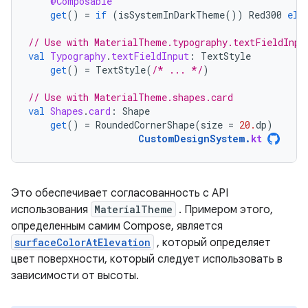
@Composable
get
()
=
if
(
isSystemInDarkTheme
())
Red300
els
// Use with MaterialTheme.typography.textFieldInpu
val
Typography
.
textFieldInput
:
TextStyle
get
()
=
TextStyle
(
/* ... */
)
// Use with MaterialTheme.shapes.card
val
Shapes
.
card
:
Shape
get
()
=
RoundedCornerShape
(
size
=
20.
dp
)
CustomDesignSystem
.
kt
Это обеспечивает согласованность с API
использования
MaterialTheme
. Примером этого,
определенным самим Compose, является
surfaceColorAtElevation
, который определяет
цвет поверхности, который следует использовать в
зависимости от высоты.