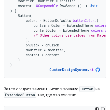
modifier
:
Modifier
=
Modifier
,
content
:
@Composable
RowScope
.()
-
>
Unit
)
{
Button
(
colors
=
ButtonDefaults
.
buttonColors
(
containerColor
=
ExtendedTheme
.
colors
.
contentColor
=
ExtendedTheme
.
colors
.
on
/* Other colors use values from Materi
),
onClick
=
onClick
,
modifier
=
modifier
,
content
=
content
)
}
CustomDesignSystem
.
kt
Затем следует заменить использование
Button
на
ExtendedButton
там, где это уместно.