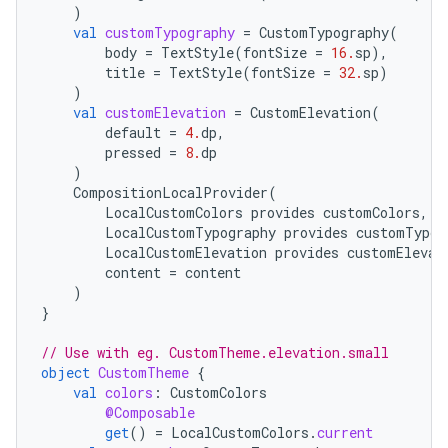
)
val
customTypography
=
CustomTypography
(
body
=
TextStyle
(
fontSize
=
16.
sp
),
title
=
TextStyle
(
fontSize
=
32.
sp
)
)
val
customElevation
=
CustomElevation
(
default
=
4.
dp
,
pressed
=
8.
dp
)
CompositionLocalProvider
(
LocalCustomColors
provides
customColors
,
LocalCustomTypography
provides
customTypog
LocalCustomElevation
provides
customElevat
content
=
content
)
}
// Use with eg. CustomTheme.elevation.small
object
CustomTheme
{
val
colors
:
CustomColors
@Composable
get
()
=
LocalCustomColors
.
current