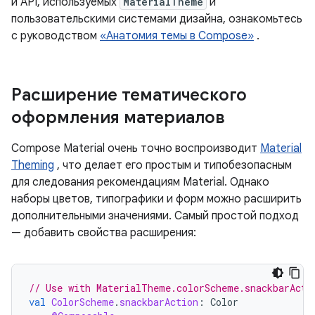
и API, используемых
MaterialTheme
и
пользовательскими системами дизайна, ознакомьтесь
с руководством
«Анатомия темы в Compose»
.
Расширение тематического
оформления материалов
Compose Material очень точно воспроизводит
Material
Theming
, что делает его простым и типобезопасным
для следования рекомендациям Material. Однако
наборы цветов, типографики и форм можно расширить
дополнительными значениями. Самый простой подход
— добавить свойства расширения:
// Use with MaterialTheme.colorScheme.snackbarActi
val
ColorScheme
.
snackbarAction
:
Color