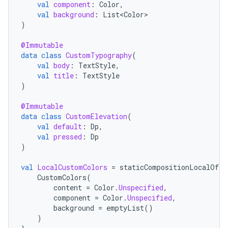
val
component
:
Color
,
val
background
:
List<Color>
)
@Immutable
data
class
CustomTypography
(
val
body
:
TextStyle
,
val
title
:
TextStyle
)
@Immutable
data
class
CustomElevation
(
val
default
:
Dp
,
val
pressed
:
Dp
)
val
LocalCustomColors
=
staticCompositionLocalOf
{
CustomColors
(
content
=
Color
.
Unspecified
,
component
=
Color
.
Unspecified
,
background
=
emptyList
()
)