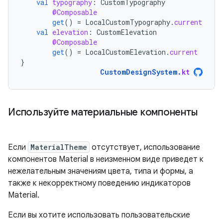
val
typography
:
CustomTypography
@Composable
get
()
=
LocalCustomTypography
.
current
val
elevation
:
CustomElevation
@Composable
get
()
=
LocalCustomElevation
.
current
}
CustomDesignSystem
.
kt
Используйте материальные компоненты
Если
MaterialTheme
отсутствует, использование
компонентов Material в неизменном виде приведет к
нежелательным значениям цвета, типа и формы, а
также к некорректному поведению индикаторов
Material.
Если вы хотите использовать пользовательские