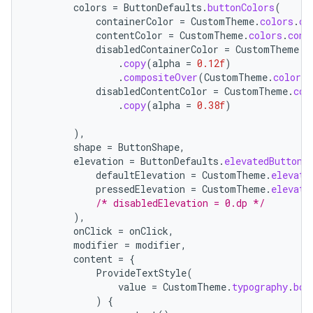
colors
=
ButtonDefaults
.
buttonColors
(
containerColor
=
CustomTheme
.
colors
.
co
contentColor
=
CustomTheme
.
colors
.
cont
disabledContainerColor
=
CustomTheme
.
c
.
copy
(
alpha
=
0.12f
)
.
compositeOver
(
CustomTheme
.
colors
.
disabledContentColor
=
CustomTheme
.
col
.
copy
(
alpha
=
0.38f
)
),
shape
=
ButtonShape
,
elevation
=
ButtonDefaults
.
elevatedButtonE
defaultElevation
=
CustomTheme
.
elevati
pressedElevation
=
CustomTheme
.
elevati
/* disabledElevation = 0.dp */
),
onClick
=
onClick
,
modifier
=
modifier
,
content
=
{
ProvideTextStyle
(
value
=
CustomTheme
.
typography
.
bod
)
{