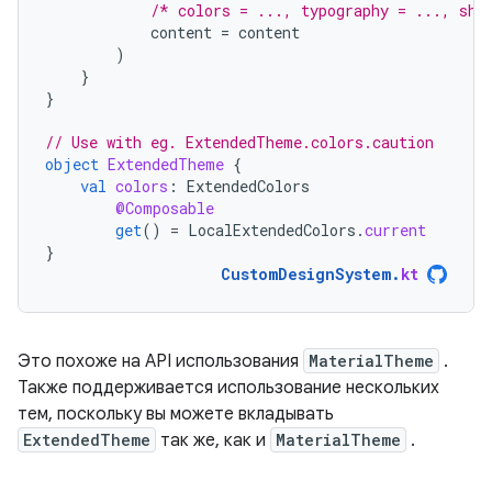
/* colors = ..., typography = ..., sha
content
=
content
)
}
}
// Use with eg. ExtendedTheme.colors.caution
object
ExtendedTheme
{
val
colors
:
ExtendedColors
@Composable
get
()
=
LocalExtendedColors
.
current
}
CustomDesignSystem
.
kt
Это похоже на API использования
MaterialTheme
.
Также поддерживается использование нескольких
тем, поскольку вы можете вкладывать
ExtendedTheme
так же, как и
MaterialTheme
.