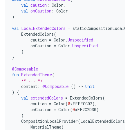
val
caution
:
Color
,
val
onCaution
:
Color
)
val
LocalExtendedColors
=
staticCompositionLocalOf
ExtendedColors
(
caution
=
Color
.
Unspecified
,
onCaution
=
Color
.
Unspecified
)
}
@Composable
fun
ExtendedTheme
(
/* ... */
content
:
@Composable
()
-
>
Unit
)
{
val
extendedColors
=
ExtendedColors
(
caution
=
Color
(
0
xFFFFCC02
),
onCaution
=
Color
(
0
xFF2C2D30
)
)
CompositionLocalProvider
(
LocalExtendedColors
p
MaterialTheme
(