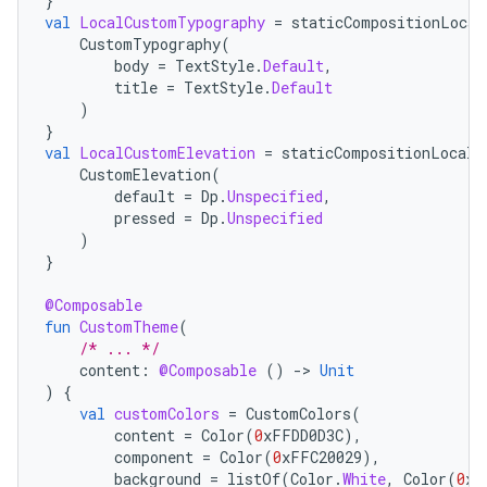
}
val
LocalCustomTypography
=
staticCompositionLocal
CustomTypography
(
body
=
TextStyle
.
Default
,
title
=
TextStyle
.
Default
)
}
val
LocalCustomElevation
=
staticCompositionLocalO
CustomElevation
(
default
=
Dp
.
Unspecified
,
pressed
=
Dp
.
Unspecified
)
}
@Composable
fun
CustomTheme
(
/* ... */
content
:
@Composable
()
-
>
Unit
)
{
val
customColors
=
CustomColors
(
content
=
Color
(
0
xFFDD0D3C
),
component
=
Color
(
0
xFFC20029
),
background
=
listOf
(
Color
.
White
,
Color
(
0
xF