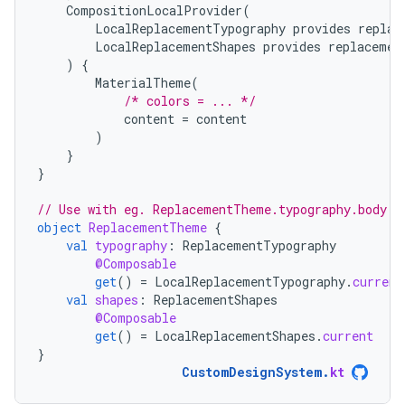
CompositionLocalProvider
(
LocalReplacementTypography
provides
replac
LocalReplacementShapes
provides
replacemen
)
{
MaterialTheme
(
/* colors = ... */
content
=
content
)
}
}
// Use with eg. ReplacementTheme.typography.body
object
ReplacementTheme
{
val
typography
:
ReplacementTypography
@Composable
get
()
=
LocalReplacementTypography
.
current
val
shapes
:
ReplacementShapes
@Composable
get
()
=
LocalReplacementShapes
.
current
}
CustomDesignSystem
.
kt