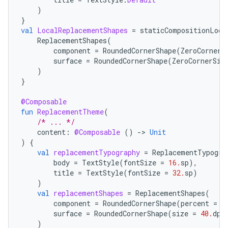
)
}
val
LocalReplacementShapes
=
staticCompositionLoca
ReplacementShapes
(
component
=
RoundedCornerShape
(
ZeroCornerS
surface
=
RoundedCornerShape
(
ZeroCornerSiz
)
}
@Composable
fun
ReplacementTheme
(
/* ... */
content
:
@Composable
()
-
>
Unit
)
{
val
replacementTypography
=
ReplacementTypogra
body
=
TextStyle
(
fontSize
=
16.
sp
),
title
=
TextStyle
(
fontSize
=
32.
sp
)
)
val
replacementShapes
=
ReplacementShapes
(
component
=
RoundedCornerShape
(
percent
=
5
surface
=
RoundedCornerShape
(
size
=
40.
dp
)
)