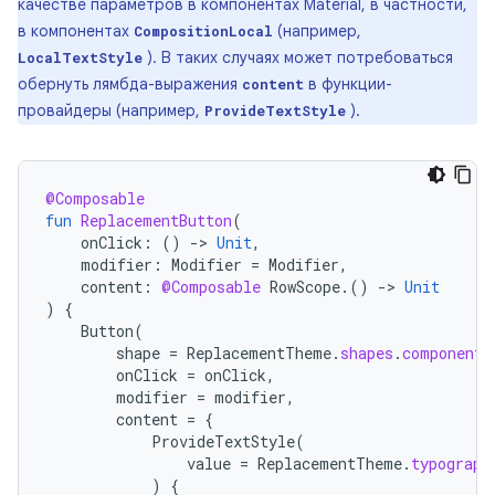
качестве параметров в компонентах Material, в частности,
в компонентах
(например,
CompositionLocal
). В таких случаях может потребоваться
LocalTextStyle
обернуть лямбда-выражения
в функции-
content
провайдеры (например,
).
ProvideTextStyle
@Composable
fun
ReplacementButton
(
onClick
:
()
-
>
Unit
,
modifier
:
Modifier
=
Modifier
,
content
:
@Composable
RowScope
.()
-
>
Unit
)
{
Button
(
shape
=
ReplacementTheme
.
shapes
.
component
,
onClick
=
onClick
,
modifier
=
modifier
,
content
=
{
ProvideTextStyle
(
value
=
ReplacementTheme
.
typograph
)
{