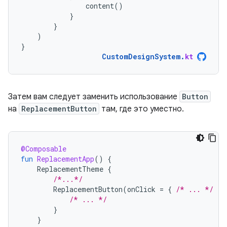
content
()
}
}
)
}
CustomDesignSystem
.
kt
Затем вам следует заменить использование
Button
на
ReplacementButton
там, где это уместно.
@Composable
fun
ReplacementApp
()
{
ReplacementTheme
{
/*...*/
ReplacementButton
(
onClick
=
{
/* ... */
})
/* ... */
}
}