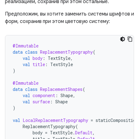
реализацией, сохранив при этом остальные.
Предположим, вы хотите заменить системы шрифтов и
форм, сохранив при этом цветовую систему:
@Immutable
data
class
ReplacementTypography
(
val
body
:
TextStyle
,
val
title
:
TextStyle
)
@Immutable
data
class
ReplacementShapes
(
val
component
:
Shape
,
val
surface
:
Shape
)
val
LocalReplacementTypography
=
staticComposition
ReplacementTypography
(
body
=
TextStyle
.
Default
,
title
=
TextStyle
.
Default