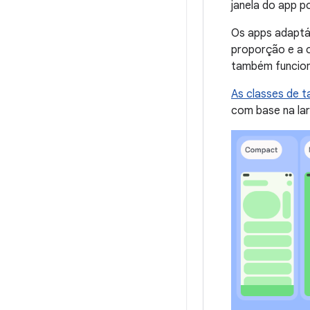
janela do app p
Os apps adaptáv
proporção e a o
também funciona
As classes de t
com base na larg