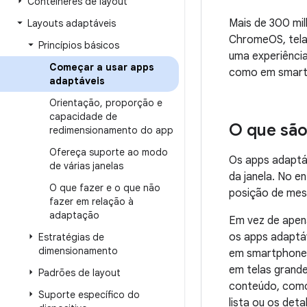
Contêineres de layout
Mais de 300 milh
Layouts adaptáveis
ChromeOS, tela
Princípios básicos
uma experiência
Começar a usar apps
como em smar
adaptáveis
Orientação
,
proporção e
capacidade de
O que são
redimensionamento do app
Ofereça suporte ao modo
Os apps adaptá
de várias janelas
da janela. No 
O que fazer e o que não
posição de mesa
fazer em relação à
adaptação
Em vez de apena
os apps adaptá
Estratégias de
dimensionamento
em smartphones
em telas grand
Padrões de layout
conteúdo, como 
Suporte específico do
lista ou os deta