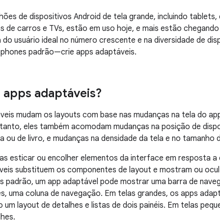
ões de dispositivos Android de tela grande, incluindo tablets, 
s de carros e TVs, estão em uso hoje, e mais estão chegando
 do usuário ideal no número crescente e na diversidade de dis
tphones
padrão—crie
apps adaptáveis.
 apps adaptáveis?
veis mudam os layouts com base nas mudanças na tela do app
entanto, eles também acomodam mudanças na posição de dispo
 ou de livro, e mudanças na densidade da tela e no tamanho 
s esticar ou encolher elementos da interface em resposta a 
veis substituem os componentes de layout e mostram ou ocul
 padrão, um app adaptável pode mostrar uma barra de naveg
es, uma coluna de navegação. Em telas grandes, os apps adap
um layout de detalhes e listas de dois painéis. Em telas peq
lhes.