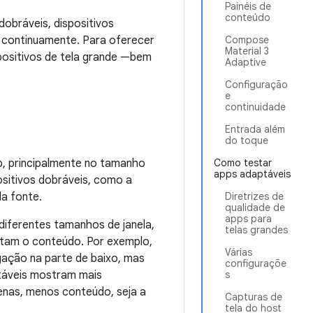
Painéis de
conteúdo
dobráveis, dispositivos
 continuamente. Para oferecer
Compose
Material 3
positivos de tela grande
—bem
Adaptive
Configuração
e
continuidade
Entrada além
do toque
, principalmente no tamanho
Como testar
apps adaptáveis
sitivos dobráveis, como a
da fonte.
Diretrizes de
qualidade de
apps para
diferentes tamanhos de janela,
telas grandes
tam o conteúdo. Por exemplo,
Várias
ação na parte de baixo, mas
configuraçõe
táveis mostram mais
s
uenas, menos conteúdo, seja a
Capturas de
tela do host