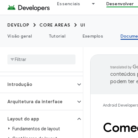
Essenciais
Desenvolver
DEVELOP
CORE AREAS
UI
Visão geral
Tutorial
Exemplos
Docume
conteúdos p
podem ter e
Introdução
Arquitetura da interface
Android Developer
Layout do app
Começ
Fundamentos de layout