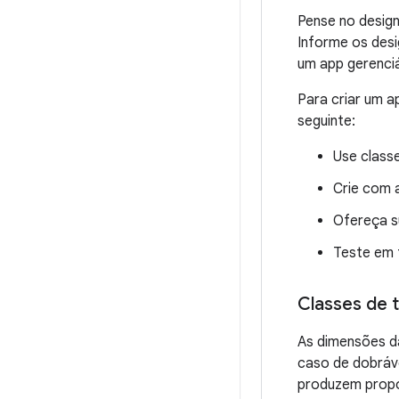
Pense no desig
Informe os desi
um app gerenciá
Para criar um a
seguinte:
Use class
Crie com 
Ofereça s
Teste em t
Classes de 
As dimensões da
caso de dobráve
produzem propo