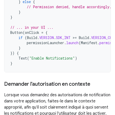
}
else
{
// Permission denied, handle accordingly.
}
}
// ... in your UI ...
Button
(
onClick
=
{
if
(
Build
.
VERSION
.
SDK_INT
>
=
Build
.
VERSION_COD
permissionLauncher
.
launch
(
Manifest
.
permiss
}
})
{
Text
(
"Enable Notifications"
)
}
Demander l'autorisation en contexte
Lorsque vous demandez des autorisations de notification
dans votre application, faites-le dans le contexte
approprié, afin qu'il soit clairement indiqué à quoi servent
les notifications et pourquoi l'utilisateur doit les activer.