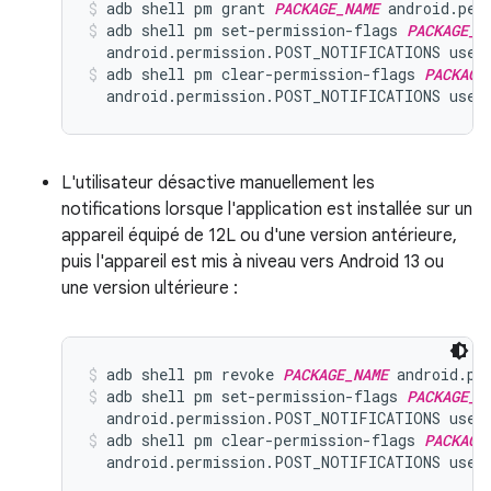
adb shell pm grant 
PACKAGE_NAME
 android.per
adb shell pm set-permission-flags 
PACKAGE_N
  android.permission.POST_NOTIFICATIONS user
adb shell pm clear-permission-flags 
PACKAGE
  android.permission.POST_NOTIFICATIONS user
L'utilisateur désactive manuellement les
notifications lorsque l'application est installée sur un
appareil équipé de 12L ou d'une version antérieure,
puis l'appareil est mis à niveau vers Android 13 ou
une version ultérieure :
adb shell pm revoke 
PACKAGE_NAME
 android.pe
adb shell pm set-permission-flags 
PACKAGE_N
  android.permission.POST_NOTIFICATIONS user
adb shell pm clear-permission-flags 
PACKAGE
  android.permission.POST_NOTIFICATIONS user