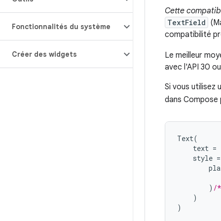
Cette compatibi
TextField
(Ma
Fonctionnalités du système
compatibilité p
Créer des widgets
Le meilleur moy
avec l'API 30 ou
Si vous utilisez
dans Compose po
Text
(
text
=
style
=
pla
)
/
)
)