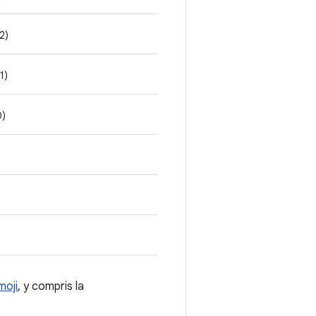
2)
1)
0)
moji
, y compris la