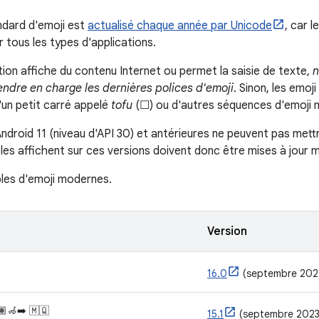
ndard d'emoji est
actualisé chaque année par Unicode
, car l
 tous les types d'applications.
tion affiche du contenu Internet ou permet la saisie de texte,
n
ndre en charge les dernières polices d'emoji
. Sinon, les emoj
'un petit carré appelé
tofu
(☐) ou d'autres séquences d'emoji m
ndroid 11 (niveau d'API 30) et antérieures ne peuvent pas mettre
 les affichent sur ces versions doivent donc être mises à jour 
les d'emoji modernes.
Version
16.0
(septembre 202
🏽‍🦽‍➡️ 🇲🇶
15.1
(septembre 2023