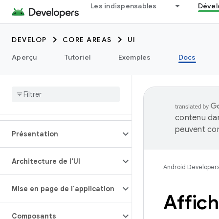
Les indispensables
Dével
DEVELOP
CORE AREAS
UI
Aperçu
Tutoriel
Exemples
Docs
contenu dan
peuvent con
Présentation
Architecture de l'UI
Android Developer
Mise en page de l'application
Affich
Composants