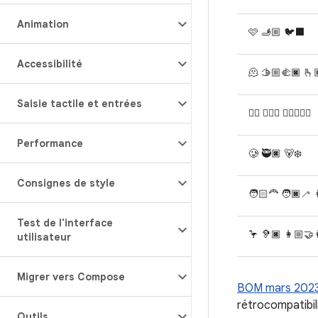
Animation
🩷 🫸🏼 🐦‍⬛
Accessibilité
🫠 🫱🏼‍🫲🏿 🫰
Saisie tactile et entrées
😶‍🌫️ 🧔🏻‍♀️ 🧑🏿‍❤️‍🧑🏾
Performance
🥲 🥷🏿 🐻‍❄️
Consignes de style
🧑🏻‍🦰 🧑🏿‍🦯 
Test de l'interface
🦩 🦻🏿 👩🏼‍🤝‍
utilisateur
Migrer vers Compose
BOM mars 202
rétrocompatibili
Outils