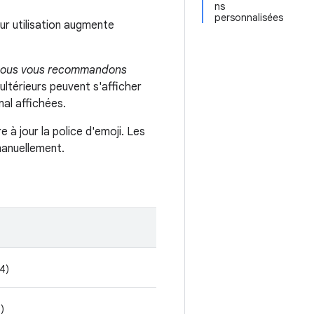
ns
personnalisées
eur utilisation augmente
ous vous recommandons
i ultérieurs peuvent s'afficher
al affichées.
 à jour la police d'emoji. Les
manuellement.
4)
)