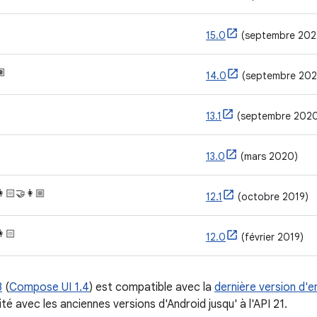
15.0
(septembre 202
🏽
14.0
(septembre 202
13.1
(septembre 202
13.0
(mars 2020)
👩🏻‍🤝‍👩🏼
12.1
(octobre 2019)
👩🏻
12.0
(février 2019)
3
(
Compose UI 1.4
) est compatible avec la
dernière version d'e
té avec les anciennes versions d'Android jusqu' à l'API 21.