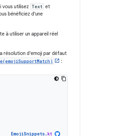
si vous utilisez
Text
et
vous bénéficiez d'une
 à utiliser un appareil réel
la résolution d'emoji par défaut
le(emojiSupportMatch)
:
EmojiSnippets
.
kt