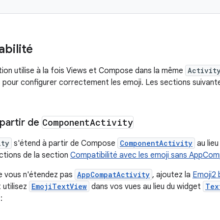
bilité
ation utilise à la fois Views et Compose dans la même
Activit
 pour configurer correctement les emoji. Les sections suivante
partir de
Component
Activity
ity
s'étend à partir de Compose
ComponentActivity
au lie
uctions de la section
Compatibilité avec les emoji sans AppCo
e vous n'étendez pas
AppCompatActivity
, ajoutez la
Emoji2 
utilisez
EmojiTextView
dans vos vues au lieu du widget
Tex
: