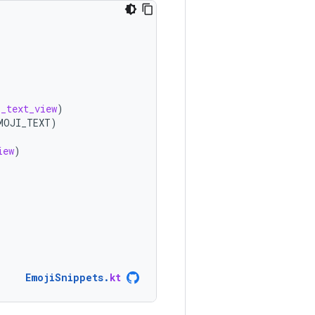
_text_view
)
MOJI_TEXT
)
iew
)
EmojiSnippets
.
kt