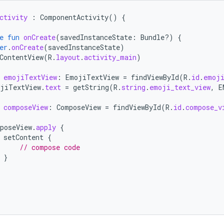
ctivity
:
ComponentActivity
()
{
e
fun
onCreate
(
savedInstanceState
:
Bundle?)
{
er
.
onCreate
(
savedInstanceState
)
ContentView
(
R
.
layout
.
activity_main
)
emojiTextView
:
EmojiTextView
=
findViewById
(
R
.
id
.
emoji
jiTextView
.
text
=
getString
(
R
.
string
.
emoji_text_view
,
E
composeView
:
ComposeView
=
findViewById
(
R
.
id
.
compose_v
poseView
.
apply
{
setContent
{
// compose code
}