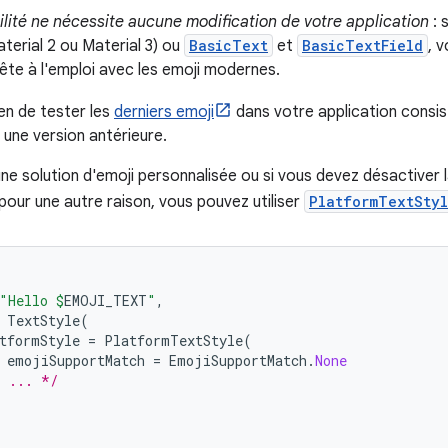
lité ne nécessite aucune modification de votre application
: 
terial 2 ou Material 3) ou
BasicText
et
BasicTextField
, 
rête à l'emploi avec les emoji modernes.
en de tester les
derniers emoji
dans votre application consiste
 une version antérieure.
 une solution d'emoji personnalisée ou si vous devez désactiver 
ur une autre raison, vous pouvez utiliser
PlatformTextSty
"Hello 
$
EMOJI_TEXT
"
,
TextStyle
(
tformStyle
=
PlatformTextStyle
(
emojiSupportMatch
=
EmojiSupportMatch
.
None
* ... */