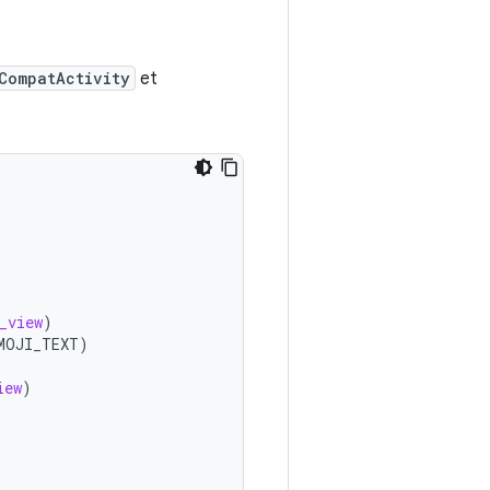
CompatActivity
et
_view
)
MOJI_TEXT
)
iew
)