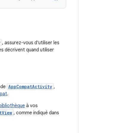
y
, assurez-vous d'utiliser les
s décrivent quand utiliser
u de
AppCompatActivity
,
mpat
.
bibliothèque
à vos
tView
, comme indiqué dans