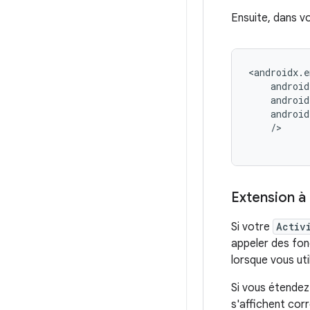
Ensuite, dans vo
/>
Extension à 
Si votre
Activ
appeler des fon
lorsque vous ut
Si vous étendez
s'affichent cor