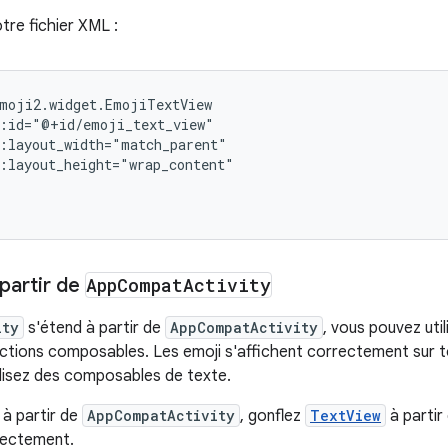
tre fichier XML :
partir de
App
Compat
Activity
ity
s'étend à partir de
AppCompatActivity
, vous pouvez uti
ctions composables. Les emoji s'affichent correctement sur to
ilisez des composables de texte.
 à partir de
AppCompatActivity
, gonflez
TextView
à partir
rectement.