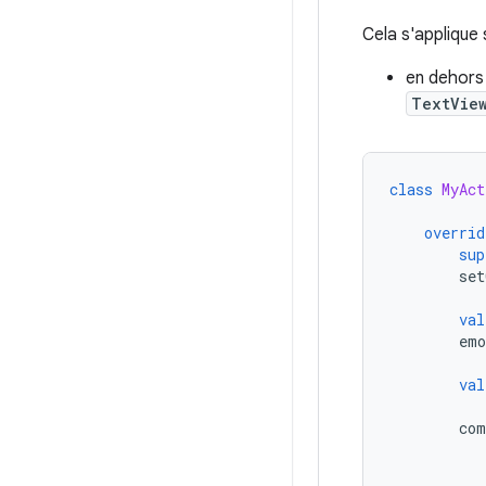
Cela s'applique 
en dehors
TextVie
class
MyAct
overrid
sup
set
val
emo
val
com