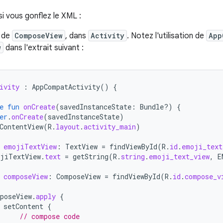
si vous gonflez le XML :
 de
ComposeView
, dans
Activity
. Notez l'utilisation de
App
w
dans l'extrait suivant :
ivity
:
AppCompatActivity
()
{
e
fun
onCreate
(
savedInstanceState
:
Bundle?)
{
er
.
onCreate
(
savedInstanceState
)
ContentView
(
R
.
layout
.
activity_main
)
emojiTextView
:
TextView
=
findViewById
(
R
.
id
.
emoji_text
jiTextView
.
text
=
getString
(
R
.
string
.
emoji_text_view
,
E
composeView
:
ComposeView
=
findViewById
(
R
.
id
.
compose_v
poseView
.
apply
{
setContent
{
// compose code