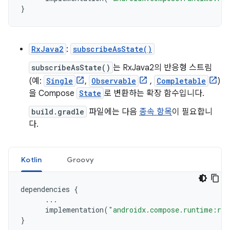
}
RxJava2
:
subscribeAsState()
subscribeAsState()
는 RxJava2의 반응형 스트림
(예:
Single
,
Observable
,
Completable
)
을 Compose
State
로 변환하는 확장 함수입니다.
build.gradle
파일에는 다음
종속 항목
이 필요합니
다.
Kotlin
Groovy
dependencies
{
...
implementation
(
"androidx.compose.runtime:run
}