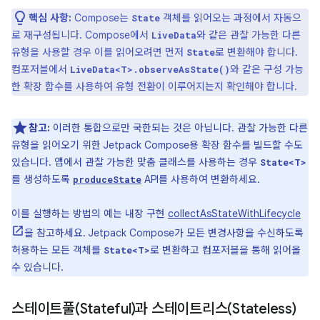
핵심 사항:
Compose는
객체를 읽어오는 과정에서 자동으
State
로 재구성됩니다. Compose에서
와 같은 관찰 가능한 다른
LiveData
유형을 사용할 경우 이를 읽어오려면 먼저
로 변환해야 합니다.
State
컴포저블에서
와 같은 구성 가능
LiveData<T>.observeAsState()
한 확장 함수를 사용하여 유형 전환이 이루어지는지 확인해야 합니다.
참고:
이러한 통합으로만 국한되는 것은 아닙니다. 관찰 가능한 다른
유형을 읽어오기 위한 Jetpack Compose용 확장 함수를 빌드할 수도
있습니다. 앱에서 관찰 가능한 맞춤 클래스를 사용하는 경우
State<T>
를 생성하도록
API를 사용하여 변환하세요.
produceState
이를 실행하는 방법의 예는 내장 구현
collectAsStateWithLifecycle
을 참고하세요. Jetpack Compose가 모든 변경사항을 수신하도록
허용하는 모든 객체를
로 변환하고 컴포저블을 통해 읽어올
State<T>
수 있습니다.
스테이트풀(Stateful)과 스테이트리스(Stateless)