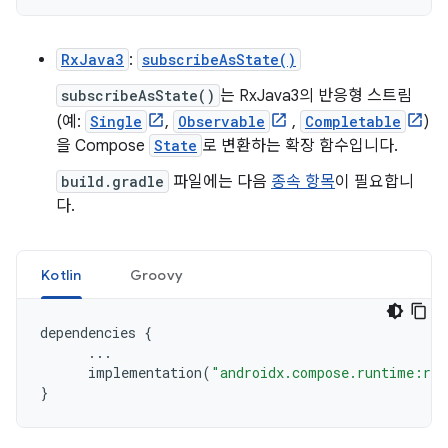
RxJava3
:
subscribeAsState()
subscribeAsState()
는 RxJava3의 반응형 스트림
(예:
Single
,
Observable
,
Completable
)
을 Compose
State
로 변환하는 확장 함수입니다.
build.gradle
파일에는 다음
종속 항목
이 필요합니
다.
Kotlin
Groovy
dependencies
{
...
implementation
(
"androidx.compose.runtime:run
}