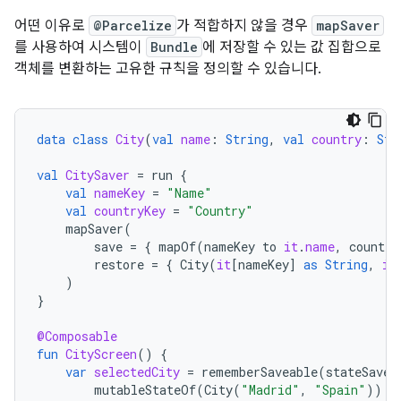
어떤 이유로
@Parcelize
가 적합하지 않을 경우
mapSaver
를 사용하여 시스템이
Bundle
에 저장할 수 있는 값 집합으로
객체를 변환하는 고유한 규칙을 정의할 수 있습니다.
data
class
City
(
val
name
:
String
,
val
country
:
Str
val
CitySaver
=
run
{
val
nameKey
=
"Name"
val
countryKey
=
"Country"
mapSaver
(
save
=
{
mapOf
(
nameKey
to
it
.
name
,
country
restore
=
{
City
(
it
[
nameKey
]
as
String
,
it
)
}
@Composable
fun
CityScreen
()
{
var
selectedCity
=
rememberSaveable
(
stateSaver
mutableStateOf
(
City
(
"Madrid"
,
"Spain"
))