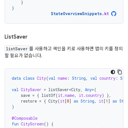
}
}
StateOverviewSnippets
.
kt
List
Saver
listSaver
를 사용하고 색인을 키로 사용하면 맵의 키를 정의
할 필요가 없습니다.
data
class
City
(
val
name
:
String
,
val
country
:
Str
val
CitySaver
=
listSaver<City
,
Any
>
(
save
=
{
listOf
(
it
.
name
,
it
.
country
)
},
restore
=
{
City
(
it
[
0
]
as
String
,
it
[
1
]
as
Str
)
@Composable
fun
CityScreen
()
{