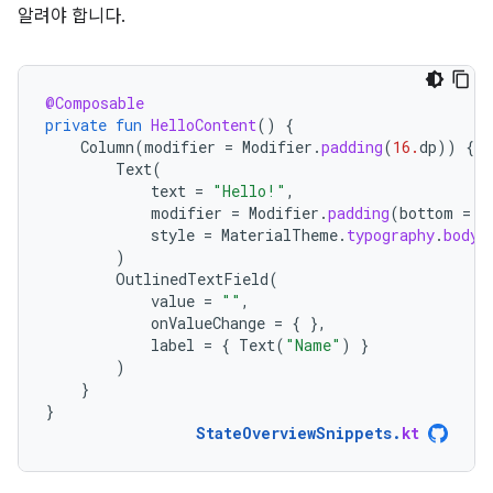
알려야 합니다.
@Composable
private
fun
HelloContent
()
{
Column
(
modifier
=
Modifier
.
padding
(
16.
dp
))
{
Text
(
text
=
"Hello!"
,
modifier
=
Modifier
.
padding
(
bottom
=
8
style
=
MaterialTheme
.
typography
.
bodyM
)
OutlinedTextField
(
value
=
""
,
onValueChange
=
{
},
label
=
{
Text
(
"Name"
)
}
)
}
}
StateOverviewSnippets
.
kt