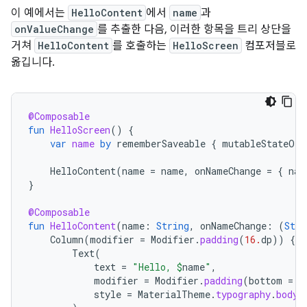
이 예에서는
HelloContent
에서
name
과
onValueChange
를 추출한 다음, 이러한 항목을 트리 상단을
거쳐
HelloContent
를 호출하는
HelloScreen
컴포저블로
옮깁니다.
@Composable
fun
HelloScreen
()
{
var
name
by
rememberSaveable
{
mutableStateOf
(
HelloContent
(
name
=
name
,
onNameChange
=
{
nam
}
@Composable
fun
HelloContent
(
name
:
String
,
onNameChange
:
(
Stri
Column
(
modifier
=
Modifier
.
padding
(
16.
dp
))
{
Text
(
text
=
"Hello, 
$
name
"
,
modifier
=
Modifier
.
padding
(
bottom
=
8
style
=
MaterialTheme
.
typography
.
bodyM