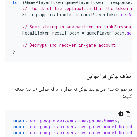
for
(
GamePlayerToken
gamePlayerToken
:
response
.
g
// The ID of the application that the token is
String
applicationId
=
gamePlayerToken
.
getApp
// Same string as was written in LinkPersona c
RecallToken
recallToken
=
gamePlayerToken
.
getR
// Decrypt and recover in-game account.
}
حذف توکن فراخوانی
در صورت نیاز، می‌توانید توکن فراخوان را با فراخوانی زیر نیز حذف
کنید:
import
com.google.api.services.games.Games
;
import
com.google.api.services.games.model.UnlinkP
import
com.google.api.services.games.model.UnlinkP