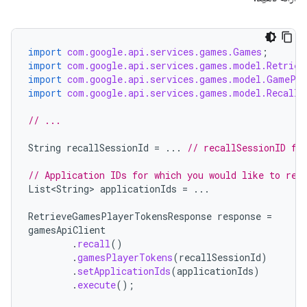
import
com.google.api.services.games.Games
;
import
com.google.api.services.games.model.Retriev
import
com.google.api.services.games.model.GamePla
import
com.google.api.services.games.model.RecallT
// ...
String
recallSessionId
=
...
// recallSessionID fr
// Application IDs for which you would like to ret
List<String>
applicationIds
=
...
RetrieveGamesPlayerTokensResponse
response
=
gamesApiClient
.
recall
()
.
gamesPlayerTokens
(
recallSessionId
)
.
setApplicationIds
(
applicationIds
)
.
execute
();