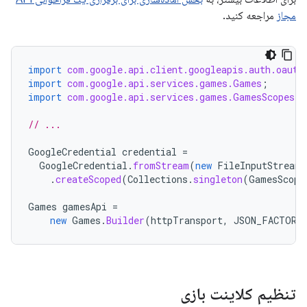
مجاز
مراجعه کنید.
import
com.google.api.client.googleapis.auth.oauth
import
com.google.api.services.games.Games
;
import
com.google.api.services.games.GamesScopes
;
// ...
GoogleCredential
credential
=
GoogleCredential
.
fromStream
(
new
FileInputStream
(
.
createScoped
(
Collections
.
singleton
(
GamesScope
Games
gamesApi
=
new
Games
.
Builder
(
httpTransport
,
JSON_FACTORY
تنظیم کلاینت بازی