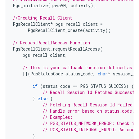
Pgs_initialize
(
javaVM
,
activity
);
//Creating Recall Client
PgsRecallClient
*
pgs_recall_client
=
PgsRecallClient_create
(
activity
);
// RequestRecallAccess Function
PgsRecallClient_requestRecallAccess
(
pgs_recall_client
,
// This is your callback function defined as a
[](
PgsStatusCode
status_code
,
char
*
session_id
if
(
status_code
==
PGS_STATUS_SUCCESS
)
{
// Recall Session Id Fetched Successfu
}
else
{
// Fetching Recall Session Id Failed
// Handle error based on status_code.
// Examples:
// PGS_STATUS_NETWORK_ERROR: Check int
// PGS_STATUS_INTERNAL_ERROR: An unexp
}