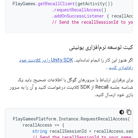
PlayGames
.
getRecallClient
(
getActivity
())
.
requestRecallAccess
()
.
addOnSuccessListener
{
recallAcce
// Send the recallSessionId to you
کیت توسعه نرم‌افزاری یونیتی
اگر هنوز این کار را انجام نداده‌اید،
Unity SDK را در کلاینت خود
راه‌اندازی کنید
.
برای برقراری ارتباط با سرورهای گوگل با اطلاعات صحیح، باید یک
شناسه جلسه Recall از SDK کلاینت درخواست کنید و آن را به سرور
بازی خود ارسال کنید.
PlayGamesPlatform
.
Instance
.
RequestRecallAccess
(
recallAccess
=
>
{
string
recallSessionId
=
recallAccess
.
sess
// Send the recallSessionId to your game s