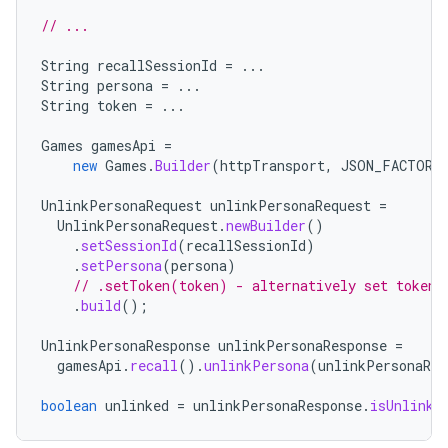
// ...
String
recallSessionId
=
...
String
persona
=
...
String
token
=
...
Games
gamesApi
=
new
Games
.
Builder
(
httpTransport
,
JSON_FACTORY
UnlinkPersonaRequest
unlinkPersonaRequest
=
UnlinkPersonaRequest
.
newBuilder
()
.
setSessionId
(
recallSessionId
)
.
setPersona
(
persona
)
// .setToken(token) - alternatively set token,
.
build
();
UnlinkPersonaResponse
unlinkPersonaResponse
=
gamesApi
.
recall
().
unlinkPersona
(
unlinkPersonaReq
boolean
unlinked
=
unlinkPersonaResponse
.
isUnlinke