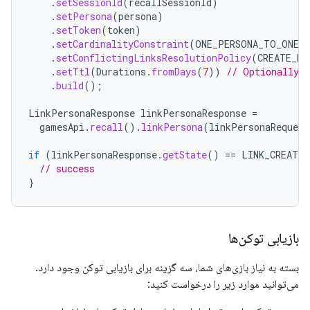
.
setSessionId
(
recallSessionId
)
.
setPersona
(
persona
)
.
setToken
(
token
)
.
setCardinalityConstraint
(
ONE_PERSONA_TO_ONE_
.
setConflictingLinksResolutionPolicy
(
CREATE_NE
.
setTtl
(
Durations
.
fromDays
(
7
))
// Optionally 
.
build
();
LinkPersonaResponse
linkPersonaResponse
=
gamesApi
.
recall
().
linkPersona
(
linkPersonaRequest
if
(
linkPersonaResponse
.
getState
()
==
LINK_CREATED
// success
}
بازیابی توکن‌ها
بسته به نیاز بازی‌های شما، سه گزینه برای بازیابی توکن وجود دارد.
می‌توانید موارد زیر را درخواست کنید: