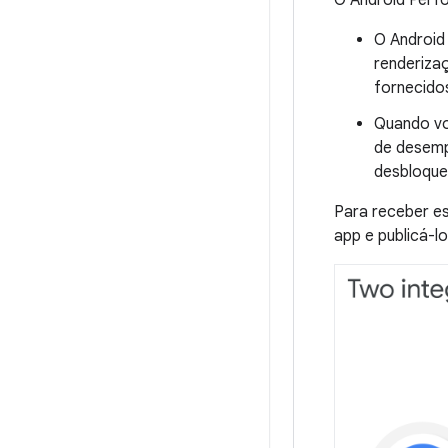
O Android Perfo
O Android
renderiza
fornecido
Quando vo
de desemp
desbloque
Para receber es
app e publicá-l