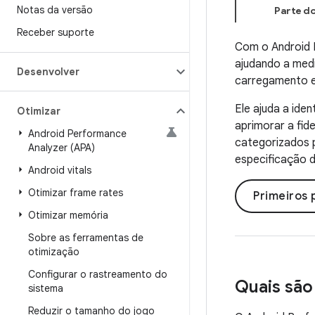
Notas da versão
Parte d
Receber suporte
Com o Android P
ajudando a medi
Desenvolver
carregamento em
Ele ajuda a ide
Otimizar
aprimorar a fid
Android Performance
categorizados p
Analyzer (APA)
especificação d
Android vitals
Otimizar frame rates
Primeiros 
Otimizar memória
Sobre as ferramentas de
otimização
Configurar o rastreamento do
Quais são
sistema
Reduzir o tamanho do jogo