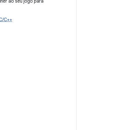
ner ao seu jogo para
 C/C++