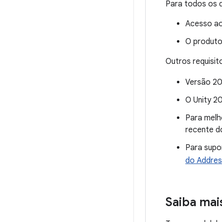
Para todos os 
Acesso ao
O produto
Outros requisit
Versão 20
O Unity 2
Para melh
recente d
Para supo
do Addres
Saiba mai