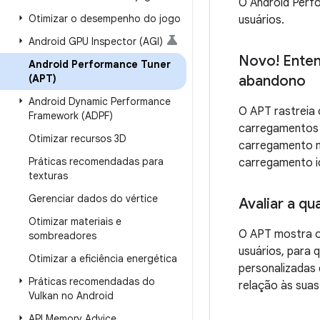
O Android Perfo
Otimizar o desempenho do jogo
usuários.
Android GPU Inspector (AGI)
Novo! Enten
Android Performance Tuner
(APT)
abandono
Android Dynamic Performance
O APT rastreia
Framework (ADPF)
carregamentos 
Otimizar recursos 3D
carregamento m
Práticas recomendadas para
carregamento i
texturas
Gerenciar dados do vértice
Avaliar a qu
Otimizar materiais e
O APT mostra o
sombreadores
usuários, para 
Otimizar a eficiência energética
personalizadas
Práticas recomendadas do
relação às suas
Vulkan no Android
API Memory Advice