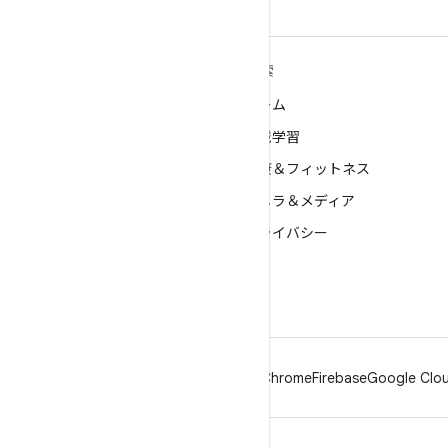
ANDROID の詳細
探索
Android
ゲーム
エンタープライズ向け Android
機械学習
セキュリティ
健康＆フィットネス
ソース
カメラ＆メディア
ニュース
プライバシー
ブログ
5G
ポッドキャスト
Android
Chrome
Firebase
Google Clou