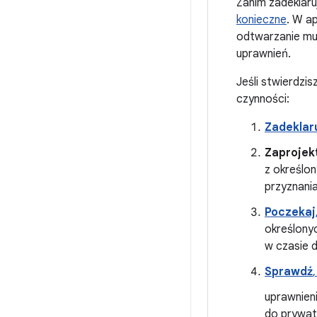
Zanim zadeklaruj
konieczne
. W a
odtwarzanie mul
uprawnień.
Jeśli stwierdzis
czynności:
Zadeklar
Zaprojek
z określo
przyznani
Poczekaj
określony
w czasie 
Sprawdź
uprawnieni
do prywatn