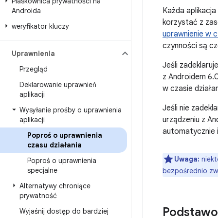
Piaskownica prywatności na
Każda aplikacja
Androida
korzystać z za
weryfikator kluczy
uprawnienie w c
czynności są c
Uprawnienia
Jeśli zadeklaruj
Przegląd
z Androidem 6.0
Deklarowanie uprawnień
w czasie działa
aplikacji
Jeśli nie zadekl
Wysyłanie prośby o uprawnienia
urządzeniu z An
aplikacji
automatycznie i
Poproś o uprawnienia
czasu działania
Uwaga:
niekt
Poproś o uprawnienia
specjalne
bezpośrednio zw
Alternatywy chroniące
prywatność
Podstawo
Wyjaśnij dostęp do bardziej