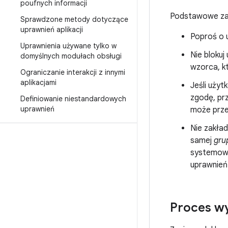
poufnych informacji
Podstawowe zasa
Sprawdzone metody dotyczące
uprawnień aplikacji
Poproś o u
Uprawnienia używane tylko w
Nie blokuj
domyślnych modułach obsługi
wzorca, kt
Ograniczanie interakcji z innymi
aplikacjami
Jeśli użyt
zgodę, prz
Definiowanie niestandardowych
uprawnień
może prze
Nie zakład
samej
gru
systemowy
uprawnień
Proces wy