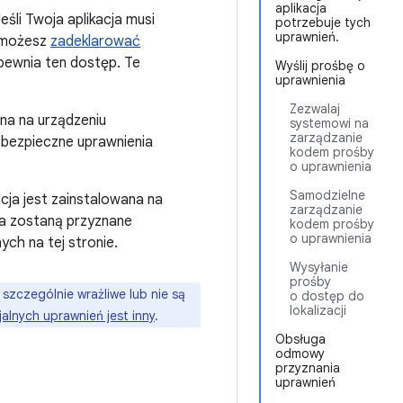
aplikacja
śli Twoja aplikacja musi
potrzebuje tych
uprawnień.
, możesz
zadeklarować
pewnia ten dostęp. Te
Wyślij prośbę o
uprawnienia
Zezwalaj
ana na urządzeniu
systemowi na
zarządzanie
ebezpieczne uprawnienia
kodem prośby
o uprawnienia
Samodzielne
acja jest zainstalowana na
zarządzanie
nia zostaną przyznane
kodem prośby
o uprawnienia
ch na tej stronie.
Wysyłanie
prośby
zczególnie wrażliwe lub nie są
o dostęp do
lokalizacji
alnych uprawnień jest inny
.
Obsługa
odmowy
przyznania
uprawnień