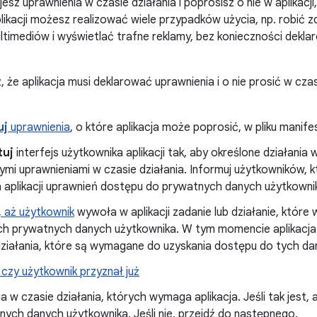
esz uprawnienia w czasie działania i poprosisz o nie w aplikacji
plikacji możesz realizować wiele przypadków użycia, np. robić 
timediów i wyświetlać trafne reklamy, bez konieczności deklar
z, że aplikacja musi deklarować uprawnienia i o nie prosić w cza
uj
uprawnienia
, o które aplikacja może poprosić, w pliku manifest
tuj
interfejs użytkownika aplikacji tak, aby określone działania 
nymi uprawnieniami w czasie działania. Informuj użytkowników,
a aplikacji uprawnień dostępu do prywatnych danych użytkowni
, aż użytkownik
wywoła w aplikacji zadanie lub działanie, któr
ch prywatnych danych użytkownika. W tym momencie aplikacja
działania, które są wymagane do uzyskania dostępu do tych da
, czy użytkownik przyznał już
a w czasie działania, których wymaga aplikacja. Jeśli tak jest
ych danych użytkownika. Jeśli nie, przejdź do następnego.