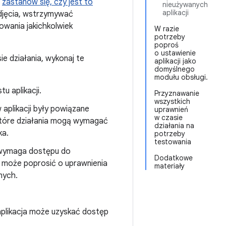
,
zastanów się, czy jest to
nieużywanych
aplikacji
zdjęcia, wstrzymywać
owania jakichkolwiek
W razie
potrzeby
poproś
o ustawienie
sie działania, wykonaj te
aplikacji jako
domyślnego
modułu obsługi.
u aplikacji.
Przyznawanie
wszystkich
w aplikacji były powiązane
uprawnień
w czasie
 które działania mogą wymagać
działania na
ka.
potrzeby
testowania
e wymaga dostępu do
Dodatkowe
 może poprosić o uprawnienia
materiały
nych.
, aplikacja może uzyskać dostęp