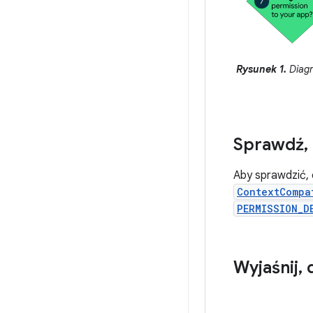
Rysunek 1.
Diagr
Sprawdź
,
Aby sprawdzić, 
ContextCompa
PERMISSION_D
Wyjaśnij
,
d