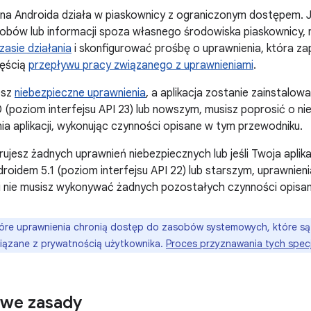
 na Androida działa w piaskownicy z ograniczonym dostępem. Je
sobów lub informacji spoza własnego środowiska piaskownicy
zasie działania
i skonfigurować prośbę o uprawnienia, która za
zęścią
przepływu pracy związanego z uprawnieniami
.
esz
niebezpieczne uprawnienia
, a aplikacja zostanie zainstalow
 (poziom interfejsu API 23) lub nowszym, musisz poprosić o ni
nia aplikacji, wykonując czynności opisane w tym przewodniku.
arujesz żadnych uprawnień niebezpiecznych lub jeśli Twoja aplik
droidem 5.1 (poziom interfejsu API 22) lub starszym, uprawnie
 nie musisz wykonywać żadnych pozostałych czynności opisany
óre uprawnienia chronią dostęp do zasobów systemowych, które są s
iązane z prywatnością użytkownika.
Proces przyznawania tych specj
we zasady