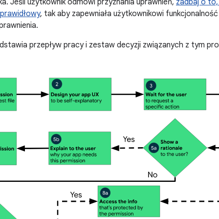
ka. Jeśli użytkownik odmówi przyznania uprawnień,
zadbaj o to,
prawidłowy
, tak aby zapewniała użytkownikowi funkcjonalność
prawnienia.
zedstawia przepływ pracy i zestaw decyzji związanych z tym p