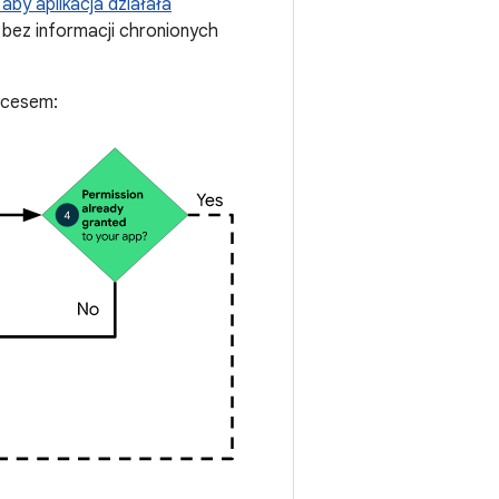
 aby aplikacja działała
 bez informacji chronionych
rocesem: