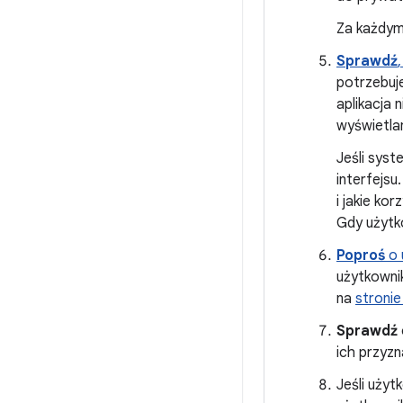
Za każdym
Sprawdź
potrzebuje
aplikacja
wyświetlan
Jeśli syst
interfejsu
i jakie ko
Gdy użytko
Poproś
o 
użytkownik
na
stroni
Sprawdź
ich przyzn
Jeśli użyt