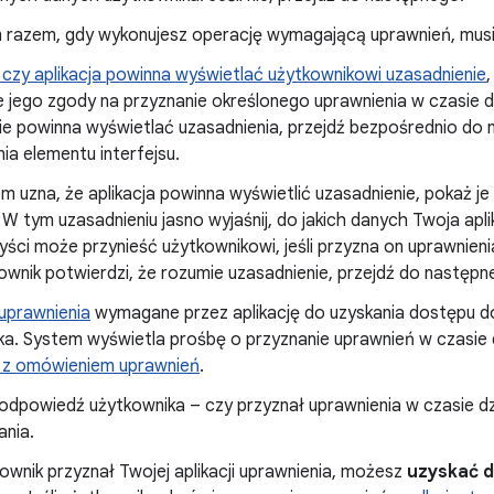
 razem, gdy wykonujesz operację wymagającą uprawnień, musis
, czy aplikacja powinna wyświetlać użytkownikowi uzasadnienie
 jego zgody na przyznanie określonego uprawnienia w czasie dz
 nie powinna wyświetlać uzasadnienia, przejdź bezpośrednio do
ia elementu interfejsu.
em uzna, że aplikacja powinna wyświetlić uzasadnienie, pokaż j
. W tym uzasadnieniu jasno wyjaśnij, do jakich danych Twoja ap
rzyści może przynieść użytkownikowi, jeśli przyzna on uprawnienia
wnik potwierdzi, że rozumie uzasadnienie, przejdź do następn
uprawnienia
wymagane przez aplikację do uzyskania dostępu 
a. System wyświetla prośbę o przyznanie uprawnień w czasie dzi
e z omówieniem uprawnień
.
odpowiedź użytkownika – czy przyznał uprawnienia w czasie dzi
ania.
kownik przyznał Twojej aplikacji uprawnienia, możesz
uzyskać 