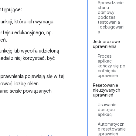
Sprawdzanie
stanu
stępujące:
odmowy
podczas
unkcji, która ich wymaga.
testowania
i debugowani
a
rfejsu edukacyjnego, np.
ień.
Jednorazowe
uprawnienia
unkcję lub wycofa udzieloną
Proces
dal z niej korzystać, być
aplikacji
kończy się po
cofnięciu
uprawnień
prawnienia pojawiają się w tej
ować liczbę okien
Resetowanie
nieużywanych
anie ściśle powiązanych
uprawnień
Usuwanie
dostępu
aplikacji
Automatyczn
e resetowanie
uprawnień