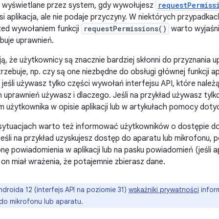
 wyświetlane przez system, gdy wywołujesz
requestPermiss
si aplikacja, ale nie podaje przyczyny. W niektórych przypadk
zed wywołaniem funkcji
requestPermissions()
warto wyjaśni
ebuje uprawnień.
ą, że użytkownicy są znacznie bardziej skłonni do przyznania up
trzebuje, np. czy są one niezbędne do obsługi głównej funkcji ap
 jeśli używasz tylko części wywołań interfejsu API, które nale
uprawnień używasz i dlaczego. Jeśli na przykład używasz tylko p
m użytkownika w opisie aplikacji lub w artykułach pomocy dotyc
sytuacjach warto też informować użytkowników o dostępie do
eśli na przykład uzyskujesz dostęp do aparatu lub mikrofonu, 
nę powiadomienia w aplikacji lub na pasku powiadomień (jeśli apl
 on miał wrażenia, że potajemnie zbierasz dane.
droida 12 (interfejs API na poziomie 31)
wskaźniki prywatności
inform
do mikrofonu lub aparatu.