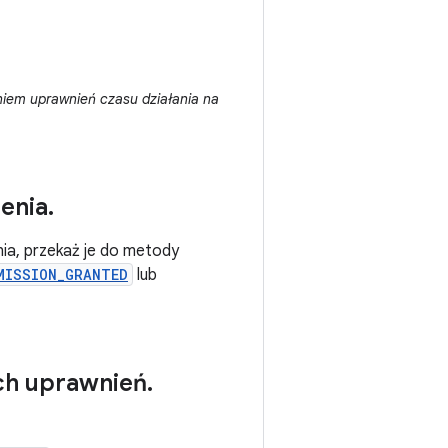
iem uprawnień czasu działania na
ienia
.
nia, przekaż je do metody
MISSION_GRANTED
lub
ych uprawnień
.