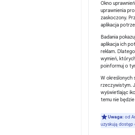
Okno uprawnień
uprawnienia pro
zaskoczony. Pr
aplikacja potrz
Badania pokazuj
aplikacja ich po
reklam. Dlatego
wymień, których 
poinformuj o ty
W określonych 
rzeczywistym. J
wyświetlając iko
temu nie będzie
Uwaga:
od An
uzyskują dostęp 