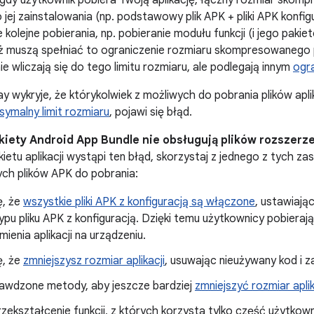
gdy użytkownik pobiera Twoją aplikację, łączny rozmiar skom
ej zainstalowania (np. podstawowy plik APK + pliki APK konfig
kolejne pobierania, np. pobieranie modułu funkcji (i jego pakie
ż muszą spełniać to ograniczenie rozmiaru skompresowanego p
 wliczają się do tego limitu rozmiaru, ale podlegają innym
ogr
ay wykryje, że którykolwiek z możliwych do pobrania plików aplika
ymalny limit rozmiaru
, pojawi się błąd.
kiety Android App Bundle nie obsługują plików rozszerze
kietu aplikacji wystąpi ten błąd, skorzystaj z jednego z tych z
h plików APK do pobrania:
ę, że
wszystkie pliki APK z konfiguracją są włączone
, ustawiają
pu pliku APK z konfiguracją. Dzięki temu użytkownicy pobieraj
ienia aplikacji na urządzeniu.
ę, że
zmniejszysz rozmiar aplikacji
, usuwając nieużywany kod i z
rawdzone metody, aby jeszcze bardziej
zmniejszyć rozmiar aplik
zekształcenie funkcji, z których korzysta tylko część użytkow