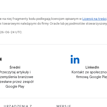
ne na niej fragmenty kodu podlegają licencjom opisanym w
Licencji na treści
i towarowymi należącymi do firmy Oracle lub jej podmiotów stowarzyszony
2026-06-24 UTC.
Średni
LinkedIn
Przeczytaj artykuły i
Kontakt ze społeczno
rzemyślenia branżowe
firmową Google Pla
zesłane przez zespół
Google Play
URZĄDZENIA Z
WERSJE