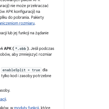
presowanych plików APK
uracji) nie może przekraczać
tów APK konfiguracji) na
liku do pobrania. Pakiety
aniczeniom rozmiaru
.
cji lub jej funkcji na żądanie
ń APK (
*.obb
)
. Jeśli podczas
asobów, aby zmniejszyć rozmiar
c
enableSplit = true
dla
ą tylko kod i zasoby potrzebne
asoby.
acji
.
ników, w
moduły funkcji
, które