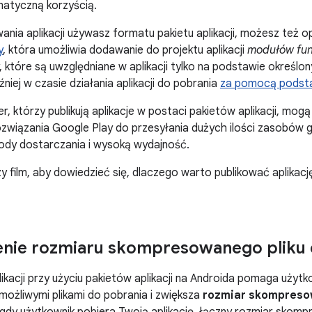
matyczną korzyścią.
owania aplikacji używasz formatu pakietu aplikacji, możesz też 
y
, która umożliwia dodawanie do projektu aplikacji
modułów fun
y, które są uwzględniane w aplikacji tylko na podstawie określo
niej w czasie działania aplikacji do pobrania
za pomocą podstaw
r, którzy publikują aplikacje w postaci pakietów aplikacji, mog
 rozwiązania Google Play do przesyłania dużych ilości zasobów
ody dostarczania i wysoką wydajność.
zy film, aby dowiedzieć się, dlaczego warto publikować aplika
enie rozmiaru skompresowanego pliku 
likacji przy użyciu pakietów aplikacji na Androida pomaga użyt
 możliwymi plikami do pobrania i zwiększa
rozmiar skompreso