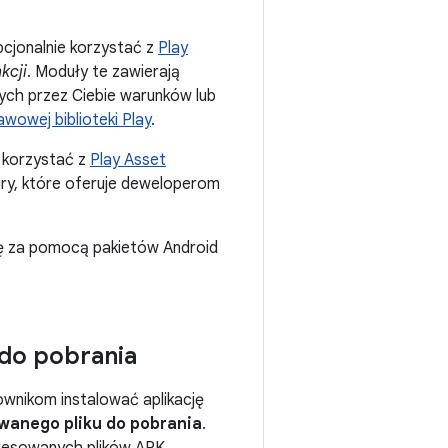
opcjonalnie korzystać z
Play
kcji
. Moduły te zawierają
nych przez Ciebie warunków lub
owej biblioteki Play
.
ą korzystać z
Play Asset
 gry, które oferuje deweloperom
cję za pomocą pakietów Android
do pobrania
kownikom instalować aplikację
wanego pliku do pobrania
.