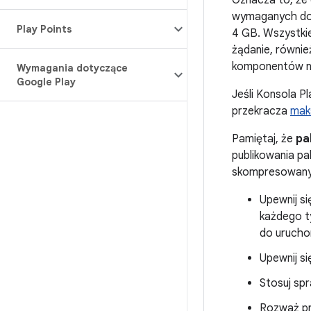
Oznacza to, że 
wymaganych do j
Play Points
4 GB. Wszystkie 
żądanie, równie
komponentów nie
Wymagania dotyczące
Google Play
Jeśli Konsola Pl
przekracza
maks
Pamiętaj, że
pa
publikowania pa
skompresowanyc
Upewnij si
każdego ty
do uruchom
Upewnij si
Stosuj sp
Rozważ pr