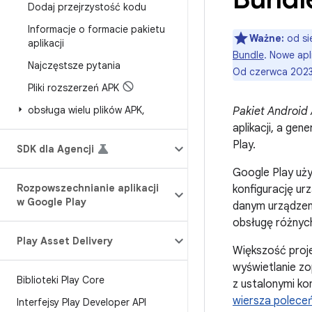
Dodaj przejrzystość kodu
Informacje o formacie pakietu
Ważne:
od si
aplikacji
Bundle
. Nowe ap
Najczęstsze pytania
Od czerwca 2023
Pliki rozszerzeń APK
obsługa wielu plików APK
,
Pakiet Android
aplikacji, a ge
Play.
SDK dla Agencji
Google Play uży
Rozpowszechnianie aplikacji
konfigurację ur
w Google Play
danym urządzeni
obsługę różnych
Play Asset Delivery
Większość proje
wyświetlanie zo
Biblioteki Play Core
z ustalonymi ko
wiersza polece
Interfejsy Play Developer API