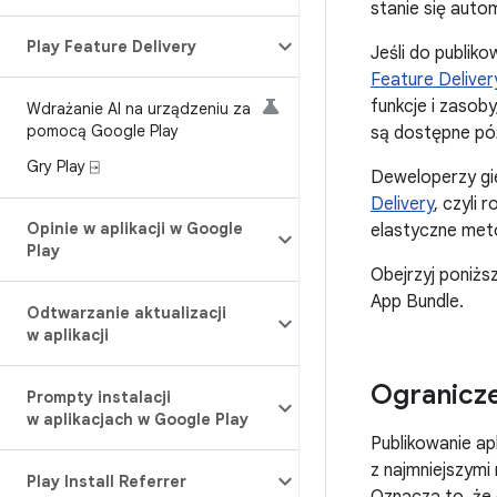
stanie się auto
Play Feature Delivery
Jeśli do publik
Feature Deliver
funkcje i zasob
Wdrażanie AI na urządzeniu za
pomocą Google Play
są dostępne póź
Gry Play ⍈
Deweloperzy gie
Delivery
, czyli
Opinie w aplikacji w Google
elastyczne met
Play
Obejrzyj poniżs
App Bundle.
Odtwarzanie aktualizacji
w aplikacji
Ogranicz
Prompty instalacji
w aplikacjach w Google Play
Publikowanie ap
z najmniejszymi
Play Install Referrer