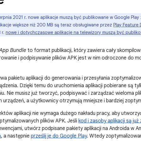
erpnia 2021 r. nowe aplikacje muszą być publikowane w Google Pla
likacje większe niż 200 MB są teraz obsługiwane przez
Play Feature 
 r.
nowe i dotychczasowe aplikacje na telewizory muszą być publikow
 App Bundle
to format publikacji, który zawiera cały skompilo
nerowanie i podpisywanie plików APK jest w nim odroczone do m
wa pakietu aplikacji do generowania i przesyłania zoptymaliz
ządzenia. Dzięki temu do uruchomienia aplikacji pobierane są ty
u. Nie musisz już tworzyć, podpisywać i zarządzać wieloma p
 urządzeń, a użytkownicy otrzymują mniejsze i bardziej zoptym
któw aplikacji nie wymaga dużego nakładu pracy, aby utworzyć 
ptymalizowanych plików APK. Jeśli
kod i zasoby aplikacji są już
nwencjami, utwórz podpisane pakiety aplikacji na Androida w An
ń
, a następnie
prześlij je do Google Play
. Wtedy zoptymalizowan