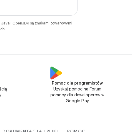
. Java i OpenJDK są znakami towarowymi
ch.
Pomoc dla programistów
ścią
Uzyskaj pomoc na Forum
y
pomocy dla deweloperów w
Google Play
DOKUMENTACJA I PLIKI
POMOC