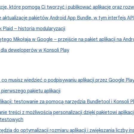
je, które pomogą Ci tworzyć i publikować aplikacje oraz rozw
 aktualizacje pakietów Android App Bundle, w tym interfejs A
Plaid – historia modularyzacji
tego Mikołaja w Google – przejście na pakiet aplikacji na Andr
 dla deweloperów w Konsoli Play
co musisz wiedzieć o podpisywaniu aplikacji przez Google Pla
pierwszego pakietu aplikacji
likacji: testowanie za pomocą narzędzia Bundletool i Konsoli P
ie treści z możliwością personalizacji dzięki pakietowi aplikacj
i testowych
dzia do optymalizacji rozmiaru aplikacji i zwiększania liczby in