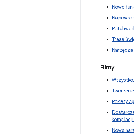
Nowe funkc
Najnowsze
Patchwork 
Trasa Świę
Narzędzia
Filmy
Wszystko, 
Tworzenie 
Pakiety ap
Dostarczan
kompilacj
Nowe narzę