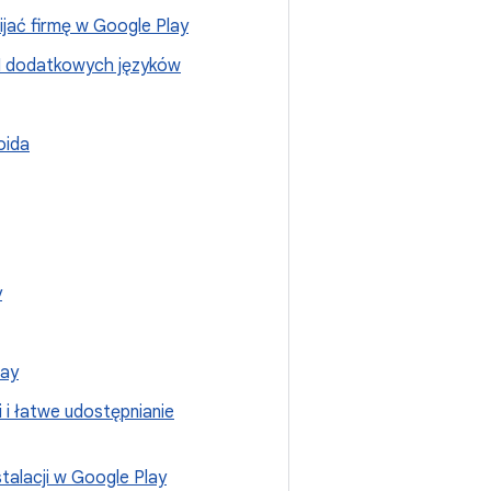
ijać firmę w Google Play
PI dodatkowych języków
oida
y
lay
i i łatwe udostępnianie
stalacji w Google Play