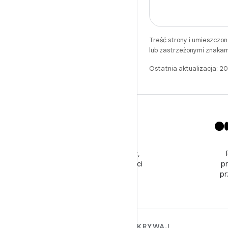
Treść strony i umieszczo
lub zastrzeżonymi znakam
Ostatnia aktualizacja: 
X
Obserwuj @GooglePlayBiz,
aby otrzymywać wiadomości
p
i pomoc
pr
WIĘCEJ INFORMACJI O
ODKRYWAJ