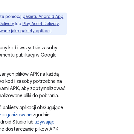
y za pomocą
pakietu Android App
Delivery
lub
Play Asset Delivery
.
ane jako pakiety aplikacji
.
wany kod i wszystkie zasoby
omentu publikacji w Google
owanych plików APK na każdą
lko kod i zasoby potrzebne na
likami APK, aby zoptymalizować
alizowane pliki do pobrania.
pakiety aplikacji obsługujące
zorganizowane
zgodnie
droid Studio lub
używając
e dostarczanie plików APK