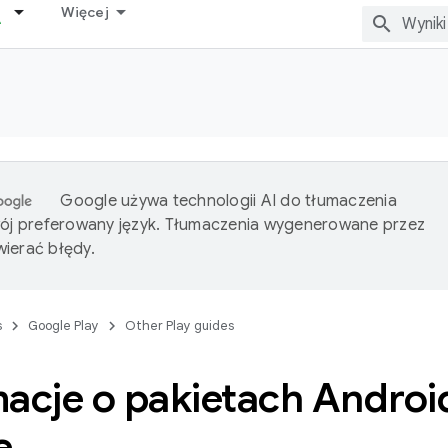
Więcej
Google używa technologii AI do tłumaczenia
wój preferowany język. Tłumaczenia wygenerowane przez
ierać błędy.
s
Google Play
Other Play guides
macje o pakietach Andro
e