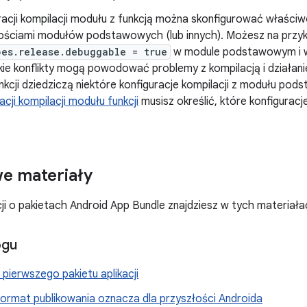
racji kompilacji modułu z funkcją można skonfigurować właściw
ościami modułów podstawowych (lub innych). Możesz na przy
pes.release.debuggable = true
w module podstawowym i 
akie konflikty mogą powodować problemy z kompilacją i działan
nkcji dziedziczą niektóre konfiguracje kompilacji z modułu po
acji kompilacji modułu funkcji
musisz określić, które konfigurac
e materiały
ji o pakietach Android App Bundle znajdziesz w tych materiała
ogu
pierwszego pakietu aplikacji
ormat publikowania oznacza dla przyszłości Androida