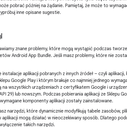
może pobrać później na żądanie. Pamiętaj, że może to wymagać 
ypróbuj inne opisane sugestie.
i
awiamy znane problemy, które mogą wystąpić podczas tworzenia
tów Android App Bundle. Jeśli masz problemy, które nie zosta
instalacje aplikacji pobranych z innych źródeł – czyli aplikacji,
lepu Google Play i którym brakuje co najmniej jednego wymag
ją na wszystkich urządzeniach z certyfikatem Google i urządz
 API 29) lub nowszym. Podczas pobierania aplikacji ze Sklepu G
 wymagane komponenty aplikacji zostały zainstalowane.
wasz narzędzi, które dynamicznie modyfikują tabele zasobów, p
 aplikacji mogą działać w nieoczekiwany sposób. Dlatego podc
wyłączenie takich narzędzi.