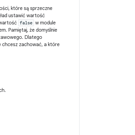
ości, które są sprzeczne
kład ustawić wartość
wartość
false
w module
iem. Pamiętaj, że domyślnie
dstawowego. Dlatego
je chcesz zachować, a które
ch.