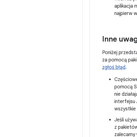
aplikacja 
najpierw w
Inne uwag
Poniżej przedst
za pomocą pakie
zgłoś błąd
.
Częściowe 
pomocą Sk
nie działa
interfejsu
wszystkie
Jeśli uży
z pakietów
zalecamy 