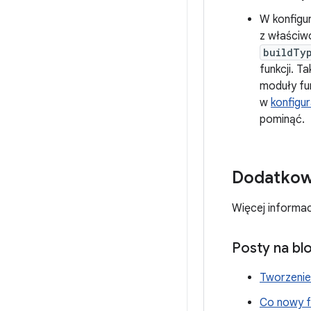
W konfigu
z właściw
buildTy
funkcji. T
moduły fu
w
konfigur
pominąć.
Dodatkow
Więcej informac
Posty na bl
Tworzenie 
Co nowy f