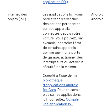
application POI)
.
Internet des
Les applications IoT vous
Android A
objets (IoT)
permettent d'effectuer
Android 
des actions pertinentes
sur des appareils
connectés depuis votre
voiture. Vous pouvez, par
exemple, contrôler l'état
de certains appareils,
comme ouvrir une porte
de garage, actionner des
interrupteurs ou activer la
sécurité de la maison.
Compilé à l'aide de
: la
bibliothèque
d'applications Android
for Cars
. Pour en savoir
plus sur les applications
IoT, consultez
Compiler
une application IoT
.