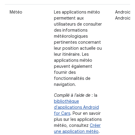
Météo
Les applications météo
Android A
permettent aux
Android 
utilisateurs de consulter
des informations
météorologiques
pertinentes concernant
leur position actuelle ou
leur itinéraire. Les
applications météo
peuvent également
fournir des
fonctionnalités de
navigation.
Compilé à l'aide de
: la
bibliothèque
d'applications Android
for Cars
. Pour en savoir
plus sur les applications
météo, consultez
Créer
une application météo
.