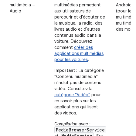
multimédia –
multimédias permettent
Android 
Audio
aux utilisateurs de
(pour les 
parcourir et d'écouter de
multimédi
la musique, la radio, des
multimédi
livres audio et d'autres
des modèl
contenus audio dans la
voiture. Découvrez
comment
créer des
applications multimédias
pour les voitures
.
Important
: La catégorie
"Contenu multimédia"
n'inclut pas de contenu
vidéo. Consultez la
catégorie "Vidéo"
pour
en savoir plus sur les
applications qui lisent
des vidéos.
Compilation avec :
MediaBrowserService
MediaSession
et
. Sur