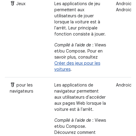
Labs
Jeux
Les applications de jeu
Android A
permettent aux
Android 
utilisateurs de jouer
lorsque la voiture est à
l'arrêt. Leur principale
fonction consiste à jouer.
Compilé à l'aide de
: Views
et/ou Compose. Pour en
savoir plus, consultez
Créer des jeux pour les
voitures
.
Labs
pour les
Les applications de
Android 
navigateurs
navigateur permettent
aux utilisateurs d'accéder
aux pages Web lorsque la
voiture est à l'arrêt.
Compilé à l'aide de
: Views
et/ou Compose.
Découvrez comment