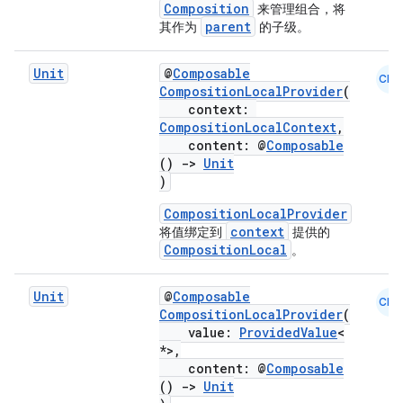
Composition
来管理组合，将
parent
其作为
的子级。
Unit
@
Composable
CMN
CompositionLocalProvider
(
context:
CompositionLocalContext
,
content: @
Composable
()
->
Unit
)
n3
CompositionLocalProvider
context
将值绑定到
提供的
CompositionLocal
。
Unit
@
Composable
CMN
CompositionLocalProvider
(
value:
ProvidedValue
<
*>,
content: @
Composable
()
->
Unit