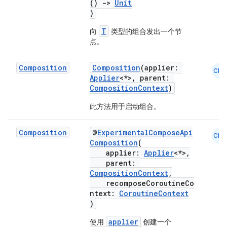
()
->
Unit
)
T
向
类型的组合发出一个节
点。
Composition
Composition
(applier:
CMN
Applier
<*>, parent:
CompositionContext
)
此方法用于启动组合。
Composition
@
ExperimentalComposeApi
CMN
Composition
(
applier:
Applier
<*>,
parent:
CompositionContext
,
recomposeCoroutineCo
ntext:
CoroutineContext
)
applier
使用
创建一个