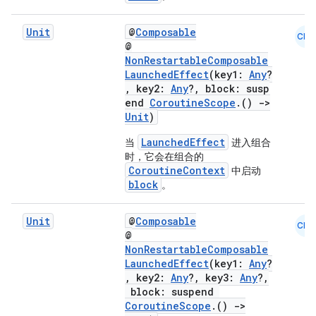
buttons
Unit
@
Composable
CMN
indicator
@
NonRestartableComposable
text
LaunchedEffect
(key1:
Any
?
, key2:
Any
?, block: susp
end
CoroutineScope
.()
->
Unit
)
LaunchedEffect
当
进入组合
时，它会在组合的
CoroutineContext
中启动
block
。
Unit
@
Composable
CMN
@
NonRestartableComposable
LaunchedEffect
(key1:
Any
?
, key2:
Any
?, key3:
Any
?,
block: suspend
CoroutineScope
.()
->