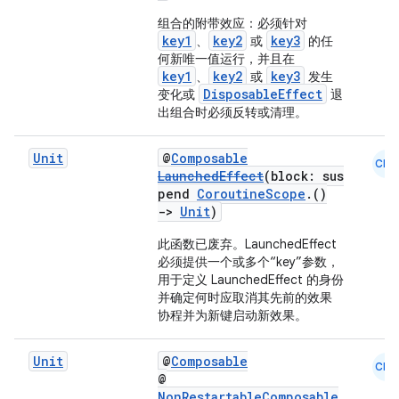
组合的附带效应：必须针对
key1
key2
key3
、
或
的任
何新唯一值运行，并且在
key1
key2
key3
、
或
发生
DisposableEffect
变化或
退
出组合时必须反转或清理。
Unit
@
Composable
CMN
LaunchedEffect
(block: sus
pend
CoroutineScope
.()
->
Unit
)
此函数已废弃
。LaunchedEffect
必须提供一个或多个“key”参数，
用于定义 LaunchedEffect 的身份
并确定何时应取消其先前的效果
协程并为新键启动新效果。
Unit
@
Composable
CMN
@
NonRestartableComposable