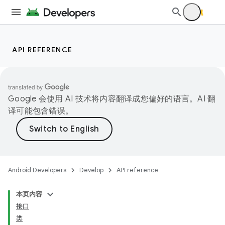
ompose
mpose.action
ompose.capture
mpose.layout
API REFERENCE
mpose.modifier
mpose.painter
ompose.shaders
Google 会使用 AI 技术将内容翻译成您偏好的语言。AI 翻
译可能包含错误。
ompose.shapes
mpose.state
mpose.text
mpose.vector
Android Developers
Develop
API reference
file
iew
本页内容
接口
类