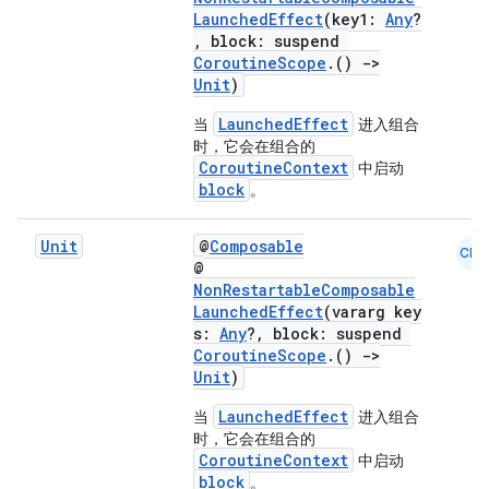
LaunchedEffect
(key1:
Any
?
, block: suspend
CoroutineScope
.()
->
Unit
)
LaunchedEffect
当
进入组合
时，它会在组合的
CoroutineContext
中启动
block
。
Unit
@
Composable
CMN
@
NonRestartableComposable
LaunchedEffect
(vararg key
s:
Any
?, block: suspend
CoroutineScope
.()
->
Unit
)
s
LaunchedEffect
当
进入组合
时，它会在组合的
CoroutineContext
中启动
block
。