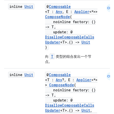
inline
Unit
@
Composable
ion
CMN
<T :
Any
, E :
Applier
<*>>
ComposeNode
(
noinline factory: ()
s.metadata
->
T,
update: @
DisallowComposableCalls
se
Updater
<T>.()
->
Unit
)
.stubs
T
向
类型的组合发出一个节
点。
inline
Unit
@
Composable
CMN
<T :
Any
?, E :
Applier
<*>
>
ComposeNode
(
noinline factory: ()
->
T,
update: @
DisallowComposableCalls
Updater
<T>.()
->
Unit
,
ose