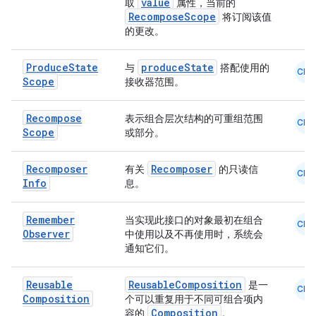
value
取
属性，当前的
RecomposeScope
将订阅该值
的更改。
Produce
State
produceState
与
搭配使用的
CMN
Scope
接收器范围。
Recompose
表示组合层次结构的可重组范围
CMN
Scope
或部分。
Recomposer
Recomposer
有关
的只读信
CMN
Info
息。
Remember
当实现此接口的对象最初在组合
CMN
Observer
中使用以及不再使用时，系统会
通知它们。
Reusable
ReusableComposition
是一
CMN
Composition
个可以重复用于不同可组合项内
Composition
容的
。