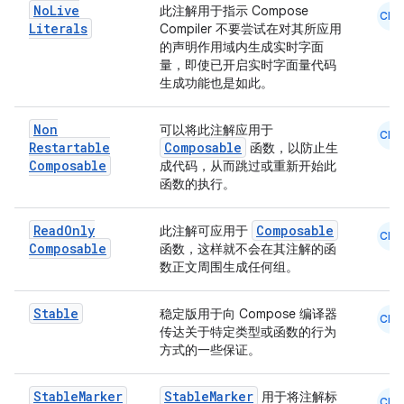
No
Live
此注解用于指示 Compose
CMN
Literals
Compiler 不要尝试在对其所应用
的声明作用域内生成实时字面
量，即使已开启实时字面量代码
生成功能也是如此。
Non
可以将此注解应用于
CMN
Restartable
Composable
函数，以防止生
Composable
成代码，从而跳过或重新开始此
函数的执行。
Read
Only
Composable
此注解可应用于
CMN
Composable
函数，这样就不会在其注解的函
数正文周围生成任何组。
Stable
稳定版用于向 Compose 编译器
CMN
传达关于特定类型或函数的行为
方式的一些保证。
Stable
Marker
StableMarker
用于将注解标
CMN