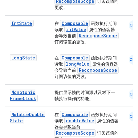
RecomposeScope
订阅该值的
更改。
Int
State
Composable
在
函数执行期间
CMN
datasource
intValue
读取
属性的值容器
RecomposeScope
会导致当前
订阅该值的更改。
Long
State
Composable
在
函数执行期间
CMN
longValue
读取
属性的值容器
RecomposeScope
会导致当前
订阅该值的更改。
Monotonic
提供显示帧的时间源以及对下一
CMN
Frame
Clock
帧执行操作的功能。
Mutable
Double
Composable
在
函数执行期间
CMN
State
doubleValue
读取
属性的值容
器会导致当前
RecomposeScope
订阅该值的
.key