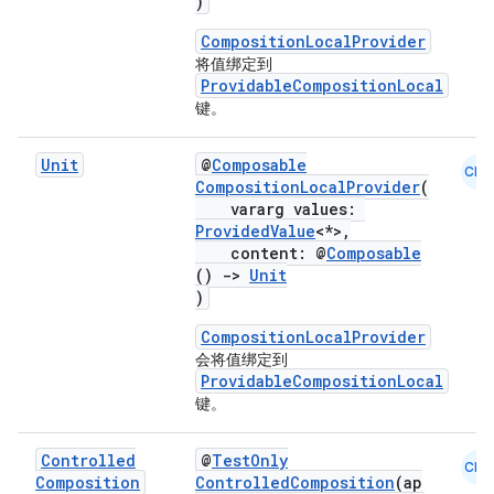
)
CompositionLocalProvider
将值绑定到
ProvidableCompositionLocal
键。
Unit
@
Composable
CMN
CompositionLocalProvider
(
vararg values:
ProvidedValue
<*>,
content: @
Composable
()
->
Unit
)
CompositionLocalProvider
会将值绑定到
ProvidableCompositionLocal
键。
Controlled
@
TestOnly
CMN
Composition
ControlledComposition
(ap