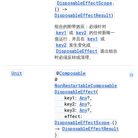
DisposableEffectScope
.
()
->
DisposableEffectResult
)
组合的附带效应：必须针对
vbsi
key1
key2
或
的任何新唯一
emsg
key1
值运行，并且在
或
key2
发生变化或
ac
DisposableEffect
退出组合
时必须反转或清理。
y
d3
Unit
@
Composable
CMN
mp4
@
NonRestartableComposable
cte35
DisposableEffect
(
rbis
key1:
Any
?,
key2:
Any
?,
key3:
Any
?,
effect:
DisposableEffectScope
.()
->
DisposableEffectResult
)