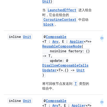
Unit
)
LaunchedEffect
当
进入组合
fragment
时，它会在组合的
CoroutineContext
中启动
ragment.ui
block
。
inline
Unit
@
Composable
e
CMN
<T :
Any
, E :
Applier
<*>>
ReusableComposeNode
(
noinline factory: ()
->
T,
update: @
DisallowComposableCalls
Updater
<T>.()
->
Unit
)
ion
T
将可回收节点发送到
类型的
组合中。
inline
Unit
@
Composable
CMN
<T :
Any
?, E :
Applier
<*>