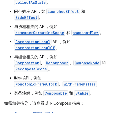
collectAsState
。
附带效应 API，如
LaunchedEffect
和
SideEffect
。
ooling
与协程相关的 API，例如
rememberCoroutineScope
和
snapshotFlow
。
CompositionLocal
API，例如
compositionLocalOf
。
与组合相关的 API，例如
Composition
、
Recomposer
、
ComposeNode
和
RecomposeScope
。
时钟 API，例如
MonotonicFrameClock
、
withFrameMillis
某些注解，例如
Composable
和
Stable
。
如需相关指导，请查看以下 Compose 指南：