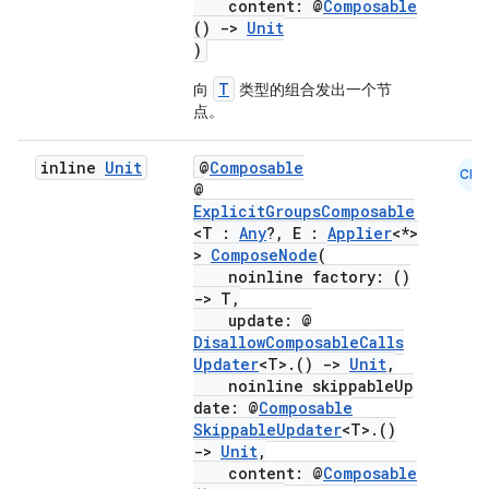
content: @
Composable
()
->
Unit
)
T
向
类型的组合发出一个节
点。
inline
Unit
@
Composable
CMN
@
ExplicitGroupsComposable
<T :
Any
?, E :
Applier
<*>
>
ComposeNode
(
noinline factory: ()
->
T,
update: @
DisallowComposableCalls
Updater
<T>.()
->
Unit
,
noinline skippableUp
date: @
Composable
SkippableUpdater
<T>.()
->
Unit
,
content: @
Composable