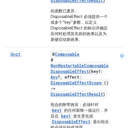
DisposableEffectResult
)
此函数已废弃
。
DisposableEffect 必须提供一个
或多个“key”参数，以定义
DisposableEffect 的标识并确定
应何时处理其先前的效果以及为
eaming
新键启动新效果。
aming.manifest
ming.offline
Unit
@
Composable
CMN
@
NonRestartableComposable
DisposableEffect
(key1:
Any
?, effect:
nk
DisposableEffectScope
.()
->
iaparser
DisposableEffectResult
)
load
组合的附带效应：必须针对
key1
的任何新唯一值运行，并
key1
且在
发生变化或
ion
DisposableEffect
退出组合
时必须反转或清理。