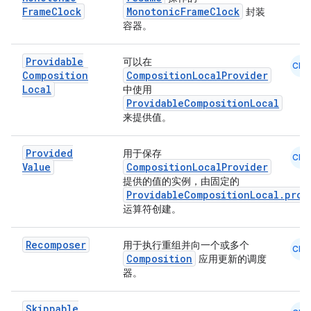
Frame
Clock
MonotonicFrameClock
封装
容器。
Providable
可以在
CMN
Composition
CompositionLocalProvider
rors
Local
中使用
ProvidableCompositionLocal
keycredential
来提供值。
ecredential
Provided
用于保存
CMN
Value
CompositionLocalProvider
提供的值的实例，由固定的
ProvidableCompositionLocal.prov
xception
运算符创建。
rvice
gnal
Recomposer
用于执行重组并向一个或多个
CMN
Composition
应用更新的调度
ansfer
器。
edentials.mdoc
edentials.openid4vp
Skippable