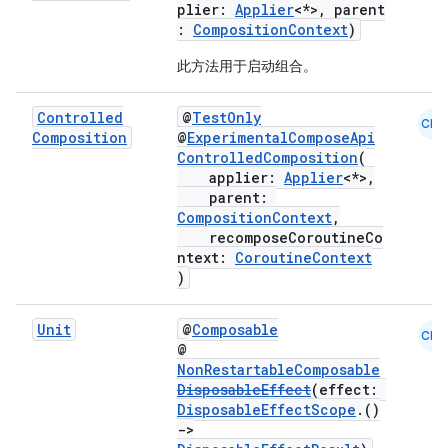
plier:
Applier
<*>, parent
:
CompositionContext
)
此方法用于启动组合。
Controlled
@
TestOnly
est
CMN
Composition
@
ExperimentalComposeApi
ControlledComposition
(
applier:
Applier
<*>,
parent:
CompositionContext
,
recomposeCoroutineCo
ntext:
CoroutineContext
)
Unit
@
Composable
CMN
@
NonRestartableComposable
c
DisposableEffect
(effect:
DisposableEffectScope
.()
->