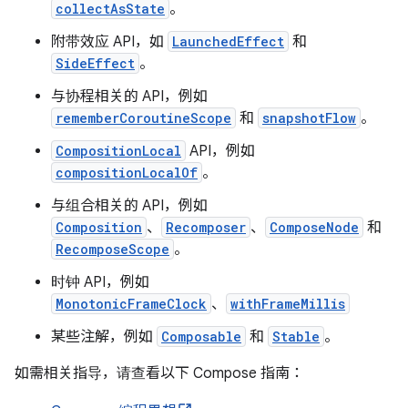
collectAsState
。
附带效应 API，如
LaunchedEffect
和
SideEffect
。
ooling
与协程相关的 API，例如
rememberCoroutineScope
和
snapshotFlow
。
CompositionLocal
API，例如
compositionLocalOf
。
与组合相关的 API，例如
Composition
、
Recomposer
、
ComposeNode
和
RecomposeScope
。
时钟 API，例如
MonotonicFrameClock
、
withFrameMillis
某些注解，例如
Composable
和
Stable
。
如需相关指导，请查看以下 Compose 指南：