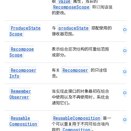
value
取
属性，当前的
RecomposeScope
将订阅该值
的更改。
Produce
State
produceState
与
搭配使用的
CMN
Scope
接收器范围。
Recompose
表示组合层次结构的可重组范围
CMN
Scope
或部分。
Recomposer
Recomposer
有关
的只读信
CMN
Info
息。
Remember
当实现此接口的对象最初在组合
CMN
Observer
中使用以及不再使用时，系统会
通知它们。
Reusable
ReusableComposition
是一
CMN
Composition
个可以重复用于不同可组合项内
Composition
容的
。