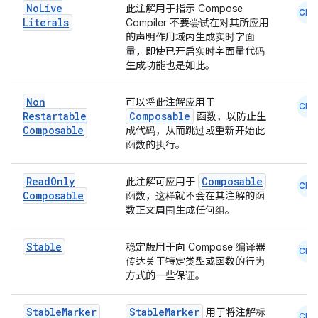
No
Live
此注解用于指示 Compose
CMN
Literals
Compiler 不要尝试在对其所应用
的声明作用域内生成实时字面
量，即使已开启实时字面量代码
生成功能也是如此。
Non
可以将此注解应用于
CMN
Restartable
Composable
函数，以防止生
Composable
成代码，从而跳过或重新开始此
函数的执行。
Read
Only
Composable
此注解可应用于
CMN
Composable
函数，这样就不会在其注解的函
数正文周围生成任何组。
Stable
稳定版用于向 Compose 编译器
CMN
传达关于特定类型或函数的行为
方式的一些保证。
Stable
Marker
StableMarker
用于将注解标
CMN