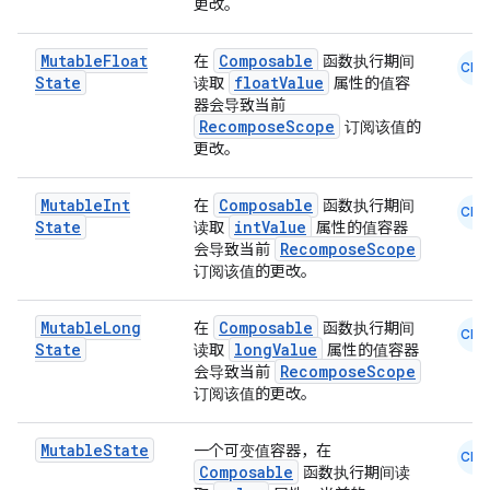
更改。
.parse
Mutable
Float
Composable
在
函数执行期间
utils
CMN
State
floatValue
读取
属性的值容
器会导致当前
RecomposeScope
订阅该值的
更改。
elpers
Mutable
Int
Composable
在
函数执行期间
CMN
State
intValue
读取
属性的值容器
s
RecomposeScope
会导致当前
订阅该值的更改。
s.analyzer
t
Mutable
Long
Composable
在
函数执行期间
CMN
State
longValue
读取
属性的值容器
RecomposeScope
会导致当前
et
订阅该值的更改。
Mutable
State
一个可变值容器，在
CMN
Composable
函数执行期间读