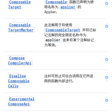
Composable
Composable
函数已声明为使
CMN
Target
applier
用名称为
的
Applier。
Composable
此注解用于将使用
CMN
Target
Marker
ComposableTarget
并将已标
记注解的完全限定名称作为
applier
值来将某个注解标记
为等效。
Compose
CMN
Compiler
Api
Disallow
这样可防止可组合调用在它所适
CMN
Composable
用的函数内部进行。
Calls
Experimental
CMN
Compose
Api