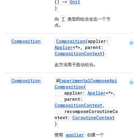
()
->
Unit
)
T
向
类型的组合发出一个节
点。
Composition
Composition
(applier:
CMN
Applier
<*>, parent:
CompositionContext
)
此方法用于启动组合。
Composition
@
ExperimentalComposeApi
CMN
Composition
(
applier:
Applier
<*>,
parent:
CompositionContext
,
recomposeCoroutineCo
ntext:
CoroutineContext
)
applier
使用
创建一个