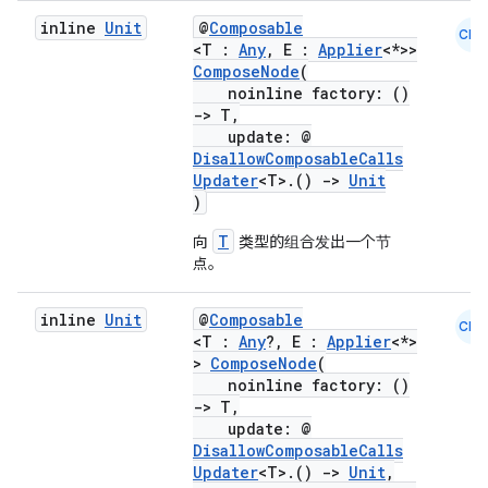
inline
Unit
@
Composable
ion
CMN
<T :
Any
, E :
Applier
<*>>
ComposeNode
(
noinline factory: ()
s.metadata
->
T,
update: @
DisallowComposableCalls
se
Updater
<T>.()
->
Unit
)
.stubs
T
向
类型的组合发出一个节
点。
inline
Unit
@
Composable
CMN
<T :
Any
?, E :
Applier
<*>
>
ComposeNode
(
noinline factory: ()
->
T,
update: @
DisallowComposableCalls
Updater
<T>.()
->
Unit
,
ose