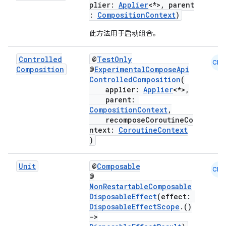
plier:
Applier
<*>, parent
:
CompositionContext
)
此方法用于启动组合。
Controlled
@
TestOnly
est
CMN
Composition
@
ExperimentalComposeApi
ControlledComposition
(
applier:
Applier
<*>,
parent:
CompositionContext
,
recomposeCoroutineCo
ntext:
CoroutineContext
)
Unit
@
Composable
CMN
@
NonRestartableComposable
c
DisposableEffect
(effect:
DisposableEffectScope
.()
->