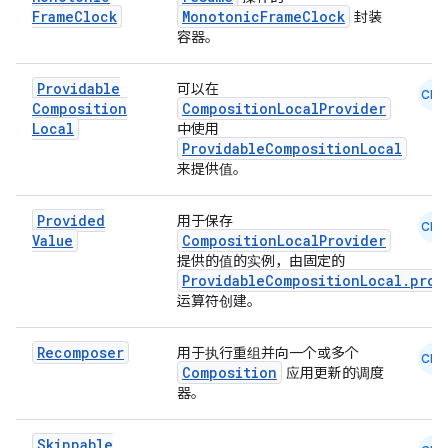
Frame
Clock
MonotonicFrameClock
封装
容器。
Providable
可以在
CMN
Composition
CompositionLocalProvider
rors
Local
中使用
ProvidableCompositionLocal
keycredential
来提供值。
ecredential
Provided
用于保存
CMN
Value
CompositionLocalProvider
提供的值的实例，由固定的
ProvidableCompositionLocal.prov
xception
运算符创建。
rvice
gnal
Recomposer
用于执行重组并向一个或多个
CMN
Composition
应用更新的调度
ansfer
器。
edentials.mdoc
edentials.openid4vp
Skippable