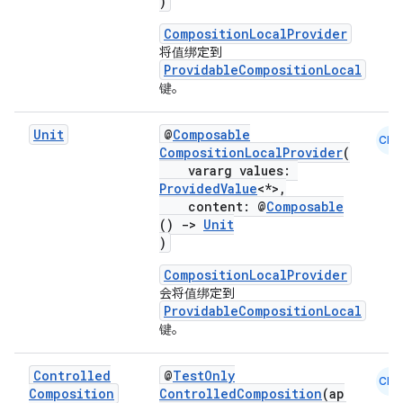
)
CompositionLocalProvider
将值绑定到
ProvidableCompositionLocal
键。
Unit
@
Composable
CMN
CompositionLocalProvider
(
vararg values:
ProvidedValue
<*>,
content: @
Composable
()
->
Unit
)
CompositionLocalProvider
会将值绑定到
ProvidableCompositionLocal
键。
Controlled
@
TestOnly
CMN
Composition
ControlledComposition
(ap