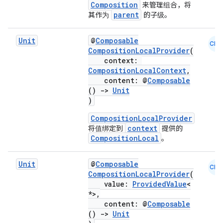
Composition
来管理组合，将
parent
其作为
的子级。
Unit
@
Composable
CMN
CompositionLocalProvider
(
context:
CompositionLocalContext
,
content: @
Composable
()
->
Unit
)
n3
CompositionLocalProvider
context
将值绑定到
提供的
CompositionLocal
。
Unit
@
Composable
CMN
CompositionLocalProvider
(
value:
ProvidedValue
<
*>,
content: @
Composable
()
->
Unit