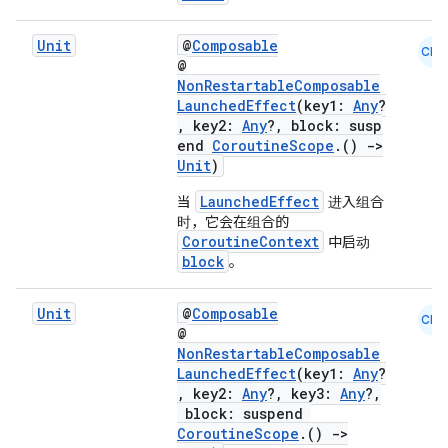
buttons
Unit
@
Composable
CMN
indicator
@
NonRestartableComposable
text
LaunchedEffect
(key1:
Any
?
, key2:
Any
?, block: susp
end
CoroutineScope
.()
->
Unit
)
LaunchedEffect
当
进入组合
时，它会在组合的
CoroutineContext
中启动
block
。
Unit
@
Composable
CMN
@
NonRestartableComposable
LaunchedEffect
(key1:
Any
?
, key2:
Any
?, key3:
Any
?,
block: suspend
CoroutineScope
.()
->