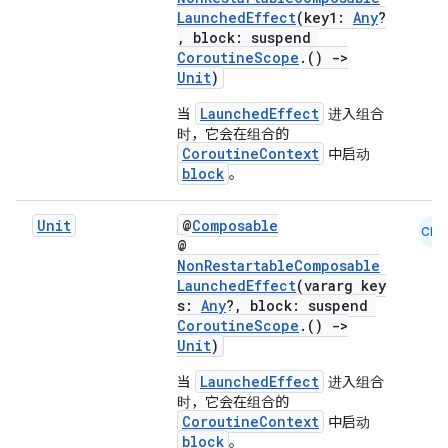
LaunchedEffect
(key1:
Any
?
, block: suspend
CoroutineScope
.()
->
Unit
)
LaunchedEffect
当
进入组合
时，它会在组合的
CoroutineContext
中启动
block
。
Unit
@
Composable
CMN
@
NonRestartableComposable
LaunchedEffect
(vararg key
s:
Any
?, block: suspend
CoroutineScope
.()
->
Unit
)
s
LaunchedEffect
当
进入组合
时，它会在组合的
CoroutineContext
中启动
block
。