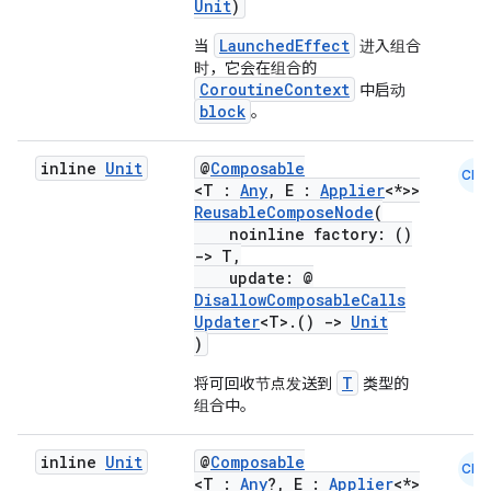
Unit
)
LaunchedEffect
当
进入组合
fragment
时，它会在组合的
CoroutineContext
中启动
ragment.ui
block
。
inline
Unit
@
Composable
e
CMN
<T :
Any
, E :
Applier
<*>>
ReusableComposeNode
(
noinline factory: ()
->
T,
update: @
DisallowComposableCalls
Updater
<T>.()
->
Unit
)
ion
T
将可回收节点发送到
类型的
组合中。
inline
Unit
@
Composable
CMN
<T :
Any
?, E :
Applier
<*>