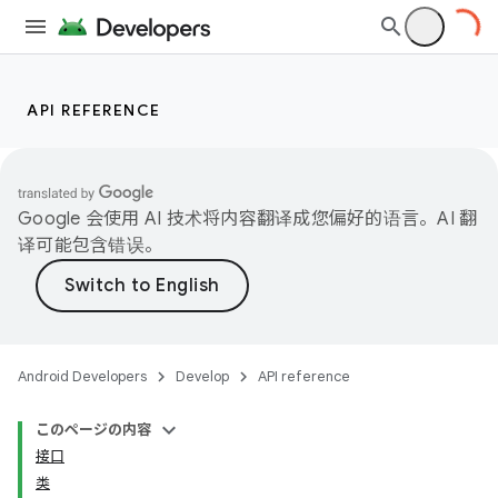
ompose
mpose.action
ompose.capture
mpose.layout
API REFERENCE
mpose.modifier
mpose.painter
ompose.shaders
Google 会使用 AI 技术将内容翻译成您偏好的语言。AI 翻
译可能包含错误。
ompose.shapes
mpose.state
mpose.text
mpose.vector
Android Developers
Develop
API reference
file
iew
このページの内容
接口
类