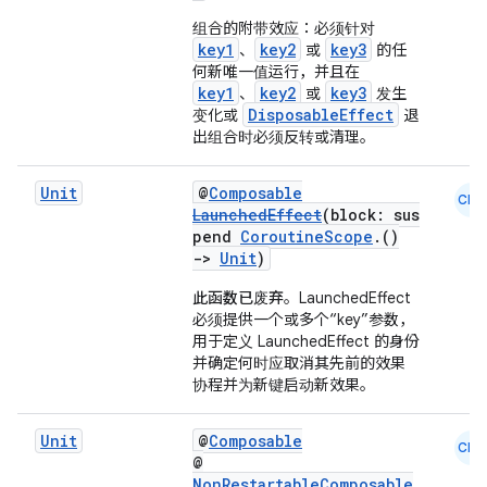
组合的附带效应：必须针对
key1
key2
key3
、
或
的任
何新唯一值运行，并且在
key1
key2
key3
、
或
发生
DisposableEffect
变化或
退
出组合时必须反转或清理。
Unit
@
Composable
CMN
LaunchedEffect
(block: sus
pend
CoroutineScope
.()
->
Unit
)
此函数已废弃
。LaunchedEffect
必须提供一个或多个“key”参数，
用于定义 LaunchedEffect 的身份
并确定何时应取消其先前的效果
协程并为新键启动新效果。
Unit
@
Composable
CMN
@
NonRestartableComposable