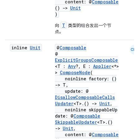
content: @
Composable
()
->
Unit
)
T
向
类型的组合发出一个节
点。
inline
Unit
@
Composable
CMN
@
ExplicitGroupsComposable
<T :
Any
?, E :
Applier
<*>
>
ComposeNode
(
noinline factory: ()
->
T,
update: @
DisallowComposableCalls
Updater
<T>.()
->
Unit
,
noinline skippableUp
date: @
Composable
SkippableUpdater
<T>.()
->
Unit
,
content: @
Composable