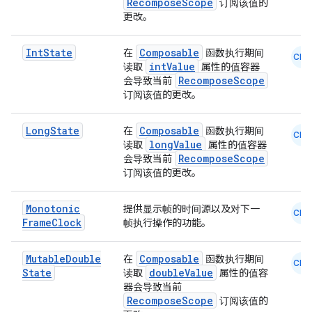
RecomposeScope
订阅该值的
更改。
Int
State
Composable
在
函数执行期间
CMN
datasource
intValue
读取
属性的值容器
RecomposeScope
会导致当前
订阅该值的更改。
Long
State
Composable
在
函数执行期间
CMN
longValue
读取
属性的值容器
RecomposeScope
会导致当前
订阅该值的更改。
Monotonic
提供显示帧的时间源以及对下一
CMN
Frame
Clock
帧执行操作的功能。
Mutable
Double
Composable
在
函数执行期间
CMN
State
doubleValue
读取
属性的值容
器会导致当前
RecomposeScope
订阅该值的
.key