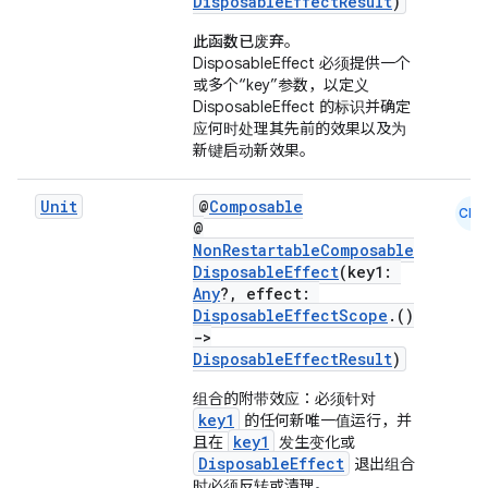
DisposableEffectResult
)
此函数已废弃
。
DisposableEffect 必须提供一个
或多个“key”参数，以定义
DisposableEffect 的标识并确定
应何时处理其先前的效果以及为
eaming
新键启动新效果。
aming.manifest
ming.offline
Unit
@
Composable
CMN
@
NonRestartableComposable
DisposableEffect
(key1:
Any
?, effect:
nk
DisposableEffectScope
.()
->
iaparser
DisposableEffectResult
)
load
组合的附带效应：必须针对
key1
的任何新唯一值运行，并
key1
且在
发生变化或
ion
DisposableEffect
退出组合
时必须反转或清理。