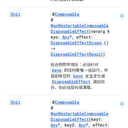
ontentsteering
Unit
@
Composable
CMN
xperimental
@
NonRestartableComposable
DisposableEffect
(vararg k
eys:
Any
?, effect:
DisposableEffectScope
.()
cal
->
er
DisposableEffectResult
)
组合的附带效应：必须针对
keys
的任何新唯一值运行，并
keys
且如有任何
发生变化或
DisposableEffect
退出组
合，则必须反转或清理。
Unit
@
Composable
CMN
@
NonRestartableComposable
DisposableEffect
(key1:
Any
?, key2:
Any
?, effect: